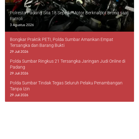
Polresta Padang Sita 18 Sepeda Motor Berknalpot Brong saat
Patroli
3 Agustus 2026
Bongkar Praktik PETI, Polda Sumbar Amankan Empat
Tersangka dan Barang Bukti
29 Juli 2026
Polda Sumbar Ringkus 21 Tersangka Jaringan Judi Online di
Padang
29 Juli 2026
Polda Sumbar Tindak Tegas Seluruh Pelaku Penambangan
Tanpa Izin
29 Juli 2026