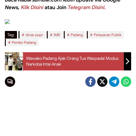
News,
Klik Disini
atau Join
Telegram Disini.
Tag:
dinas pupr
IMB
Padang
Pelayanan Publik
Pemko Padang
Wawako Padang Ajak Orang Tua Waspadai Modus
Narkoba Intai Anak