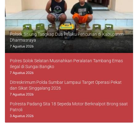
Polsek Sitiung Tangkap Dua Pelaku Pencurian di Kabupaten
Dharmasraya
7 Agustus 2026
Polres Solok Selatan Musnahkan Peralatan Tambang Emas
Ilegal di Sungai Bangko
7 Agustus 2026
Ditreskrimum Polda Sumbar Lampaui Target Operasi Pekat
dan Sikat Singgalang 2026
7 Agustus 2026
Polresta Padang Sita 18 Sepeda Motor Berknalpot Brong saat
Patroli
3 Agustus 2026