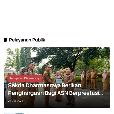
Pelayanan Publik
Kabupaten Dharmasraya
Sekda Dharmasraya Berikan
Penghargaan Bagi ASN Berprestasi
dan Apresiasi DPMPTSP
28 Juli 2026