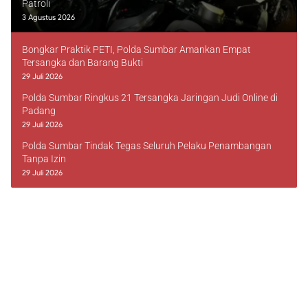
Patroli
3 Agustus 2026
Bongkar Praktik PETI, Polda Sumbar Amankan Empat
Tersangka dan Barang Bukti
29 Juli 2026
Polda Sumbar Ringkus 21 Tersangka Jaringan Judi Online di
Padang
29 Juli 2026
Polda Sumbar Tindak Tegas Seluruh Pelaku Penambangan
Tanpa Izin
29 Juli 2026