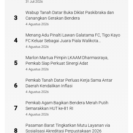
31 Juli 2026
Wabup Tanah Datar Buka Diklat Paskibraka dan
3
Canangkan Gerakan Bendera
4 Agustus 2026
Menang Adu Pinalti Lawan Galatama FC, Tigo Kayo
4
FC Keluar Sebagai Juara Piala Walikota
Payakumbuh
4 Agustus 2026
Marlon Martua Pimpin LKAAM Dharmasraya,
5
Pemkab Siap Perkuat Sinergi Adat
4 Agustus 2026
Pemkab Tanah Datar Perluas Kerja Sama Antar
6
Daerah Kendalikan Inflasi
4 Agustus 2026
Pemkab Agam Bagikan Bendera Merah Putih
7
Semarakkan HUT ke-81 RI
4 Agustus 2026
Pasaman Barat Tingkatkan Mutu Layanan via
8
Sosialisasi Akreditasi Perpustakaan 2026