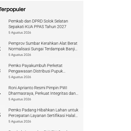
Terpopuler
Pemkab dan DPRD Solok Selatan
1
Sepakati KUA PPAS Tahun 2027
5 Agustus 2026
Pemprov Sumbar Kerahkan Alat Berat
2
Normalisasi Sungai Terdampak Banjir
Kuranji
5 Agustus 2026
Pemko Payakumbuh Perketat
3
Pengawasan Distribusi Pupuk
Bersubsidi bagi Petani Lokal
5 Agustus 2026
Roni Aprianto Resmi Pimpin PWI
4
Dharmasraya, Perkuat Integritas dan
Kompetensi Jurnalis
5 Agustus 2026
Pemko Padang Hibahkan Lahan untuk
5
Percepatan Layanan Sertifikasi Halal
di Sumbar
5 Agustus 2026