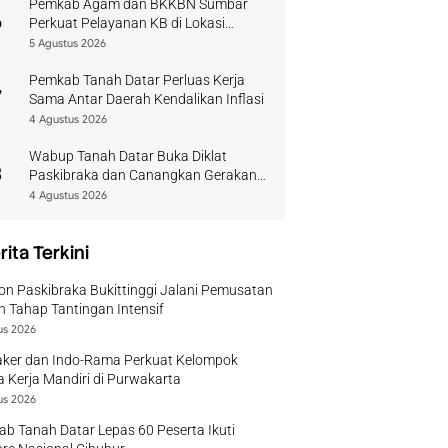
Pemkab Agam dan BKKBN Sumbar
6
Perkuat Pelayanan KB di Lokasi
Bencana
5 Agustus 2026
Pemkab Tanah Datar Perluas Kerja
7
Sama Antar Daerah Kendalikan Inflasi
4 Agustus 2026
Wabup Tanah Datar Buka Diklat
8
Paskibraka dan Canangkan Gerakan
Bendera
4 Agustus 2026
rita Terkini
on Paskibraka Bukittinggi Jalani Pemusatan
n Tahap Tantingan Intensif
us 2026
ker dan Indo-Rama Perkuat Kelompok
 Kerja Mandiri di Purwakarta
us 2026
b Tanah Datar Lepas 60 Peserta Ikuti