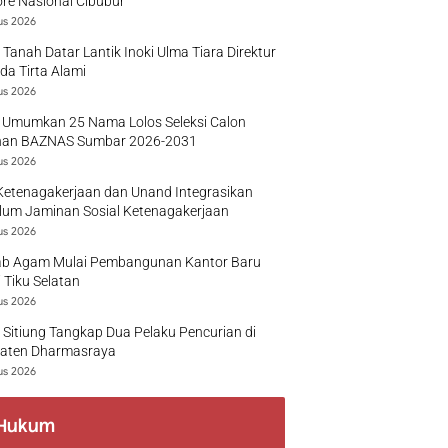
re Nasional Cibubur
us 2026
 Tanah Datar Lantik Inoki Ulma Tiara Direktur
a Tirta Alami
us 2026
 Umumkan 25 Nama Lolos Seleksi Calon
nan BAZNAS Sumbar 2026-2031
us 2026
Ketenagakerjaan dan Unand Integrasikan
lum Jaminan Sosial Ketenagakerjaan
us 2026
b Agam Mulai Pembangunan Kantor Baru
 Tiku Selatan
us 2026
 Sitiung Tangkap Dua Pelaku Pencurian di
aten Dharmasraya
us 2026
Hukum