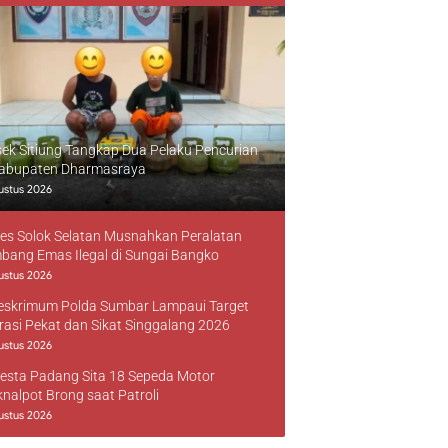
sek Sitiung Tangkap Dua Pelaku Pencurian
Kabupaten Dharmasraya
ustus 2026
res Solok Selatan Musnahkan Peralatan
bang Emas Ilegal di Sungai Bangko
ustus 2026
reskrimum Polda Sumbar Lampaui Target
rasi Pekat dan Sikat Singgalang 2026
ustus 2026
resta Padang Sita 18 Sepeda Motor
knalpot Brong saat Patroli
ustus 2026