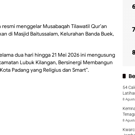
 resmi menggelar Musabaqah Tilawatil Qur’an
an di Masjid Baitussalam, Kelurahan Banda Buek,
selama dua hari hingga 21 Mei 2026 ini mengusung
camatan Lubuk Kilangan, Bersinergi Membangun
Kota Padang yang Religius dan Smart”.
Be
54 Cal
Latiha
8 Agust
Kemna
Tenaga
8 Agust
Kwarca