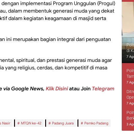
n dengan implementasi Program Unggulan (Progul)
rau, dalam membentuk generasi muda yang dekat
ktif dalam kegiatan keagamaan di masjid serta
 ini merupakan bagian integral dari penguatan
Pol
di 
7 Ag
tal, spiritual, dan prestasi generasi muda agar
yang religius, cerdas, dan kompetitif di masa
Pol
Tam
7 Ag
e via Google News,
Klik Disini
atau Join
Telegram
Dit
Ope
7 Ag
Pol
Ber
 Nasir
MTQN ke-42
Padang Juara
Pemko Padang
3 Ag