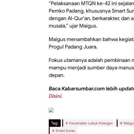
“Pelaksanaan MTQN ke-42 ini sejala
Pemko Padang, khususnya Smart Su
dengan Al-Qur’an, berkarakter, dan a
musala,” ujar Maigus.
Maigus menambahkan bahwa kegiatan
Progul Padang Juara.
Fokus utamanya adalah pembinaan men
mampu menjadi sumber daya manusia 
depan.
Baca Kabarsumbar.com lebih updat
Disini.
Tag:
Kecamatan Lubuk Kilangan
Maigus
Smart Surau