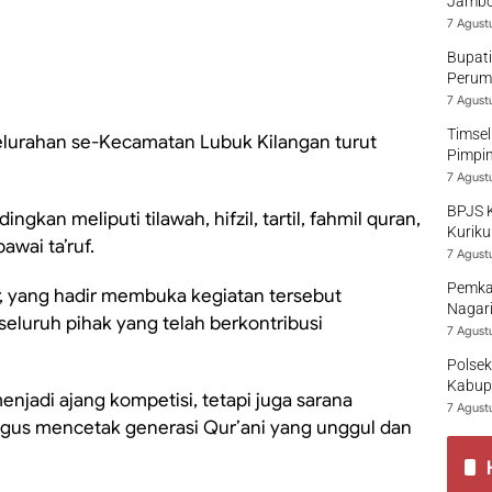
Jambo
7 Agust
Bupati
Perumd
7 Agust
Timsel
kelurahan se-Kecamatan Lubuk Kilangan turut
Pimpi
7 Agust
BPJS 
kan meliputi tilawah, hifzil, tartil, fahmil quran,
Kuriku
awai ta’ruf.
7 Agust
Pemka
r, yang hadir membuka kegiatan tersebut
Nagari
seluruh pihak yang telah berkontribusi
7 Agust
Polsek
Kabup
enjadi ajang kompetisi, tetapi juga sarana
7 Agust
igus mencetak generasi Qur’ani yang unggul dan