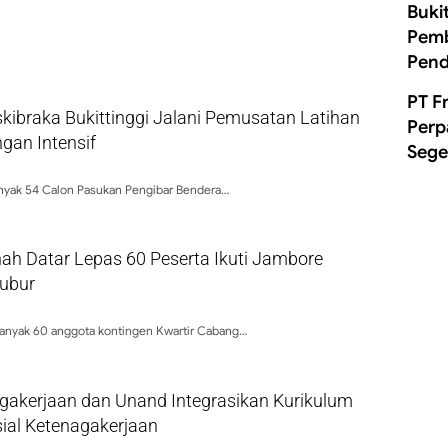
Buki
Pemb
Pend
PT F
kibraka Bukittinggi Jalani Pemusatan Latihan
Perp
gan Intensif
Sege
anyak 54 Calon Pasukan Pengibar Bendera…
ah Datar Lepas 60 Peserta Ikuti Jambore
bubur
anyak 60 anggota kontingen Kwartir Cabang…
gakerjaan dan Unand Integrasikan Kurikulum
ial Ketenagakerjaan