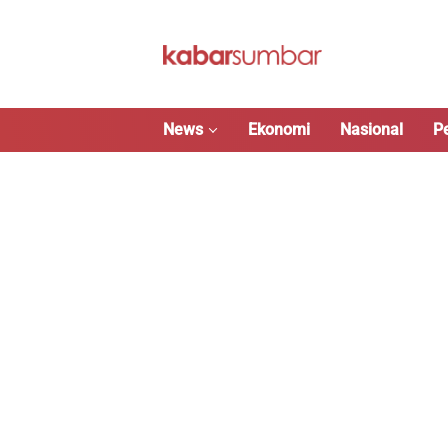
Langsung
ke
konten
News
Ekonomi
Nasional
P