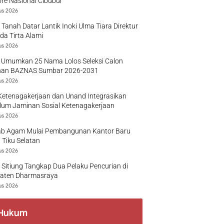
re Nasional Cibubur
us 2026
 Tanah Datar Lantik Inoki Ulma Tiara Direktur
a Tirta Alami
us 2026
 Umumkan 25 Nama Lolos Seleksi Calon
nan BAZNAS Sumbar 2026-2031
us 2026
Ketenagakerjaan dan Unand Integrasikan
lum Jaminan Sosial Ketenagakerjaan
us 2026
b Agam Mulai Pembangunan Kantor Baru
 Tiku Selatan
us 2026
 Sitiung Tangkap Dua Pelaku Pencurian di
aten Dharmasraya
us 2026
Hukum