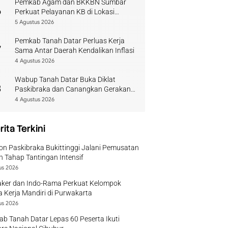
Pemkab Agam dan BKKBN Sumbar
6
Perkuat Pelayanan KB di Lokasi
Bencana
5 Agustus 2026
Pemkab Tanah Datar Perluas Kerja
7
Sama Antar Daerah Kendalikan Inflasi
4 Agustus 2026
Wabup Tanah Datar Buka Diklat
8
Paskibraka dan Canangkan Gerakan
Bendera
4 Agustus 2026
rita Terkini
on Paskibraka Bukittinggi Jalani Pemusatan
n Tahap Tantingan Intensif
us 2026
ker dan Indo-Rama Perkuat Kelompok
 Kerja Mandiri di Purwakarta
us 2026
b Tanah Datar Lepas 60 Peserta Ikuti