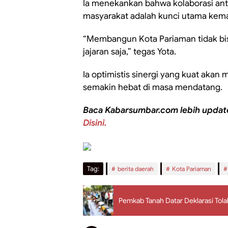
Ia menekankan bahwa kolaborasi ant
masyarakat adalah kunci utama kema
“Membangun Kota Pariaman tidak bis
jajaran saja,” tegas Yota.
Ia optimistis sinergi yang kuat ak
semakin hebat di masa mendatang.
Baca Kabarsumbar.com lebih updat
Disini.
Tag:
berita daerah
Kota Pariaman
Pemkab Tanah Datar Deklarasi Tol