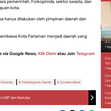
ara pemerintah, Forkopimda, sektor swasta, dan
juan kota.
a hanya dilakukan oleh pimpinan daerah dan
an membawa Kota Pariaman menjadi daerah yang
Pol
di 
7 Ag
e via Google News,
Klik Disini
atau Join
Telegram
Pol
Tam
7 Ag
Dit
Ope
Pariaman
Pembangunan Daerah
Sumatera Barat
7 Ag
Pol
ak LGBT dan Narkoba
Ber
3 Ag