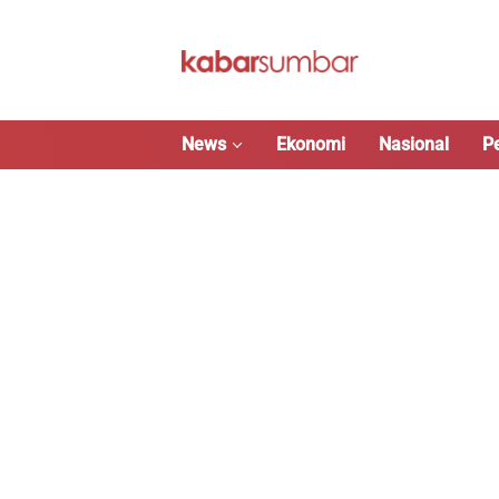
Langsung
ke
konten
News
Ekonomi
Nasional
P