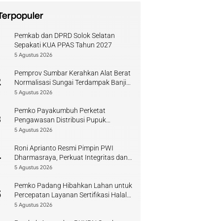
Terpopuler
Pemkab dan DPRD Solok Selatan
1
Sepakati KUA PPAS Tahun 2027
5 Agustus 2026
Pemprov Sumbar Kerahkan Alat Berat
2
Normalisasi Sungai Terdampak Banjir
Kuranji
5 Agustus 2026
Pemko Payakumbuh Perketat
3
Pengawasan Distribusi Pupuk
Bersubsidi bagi Petani Lokal
5 Agustus 2026
Roni Aprianto Resmi Pimpin PWI
4
Dharmasraya, Perkuat Integritas dan
Kompetensi Jurnalis
5 Agustus 2026
Pemko Padang Hibahkan Lahan untuk
5
Percepatan Layanan Sertifikasi Halal
di Sumbar
5 Agustus 2026