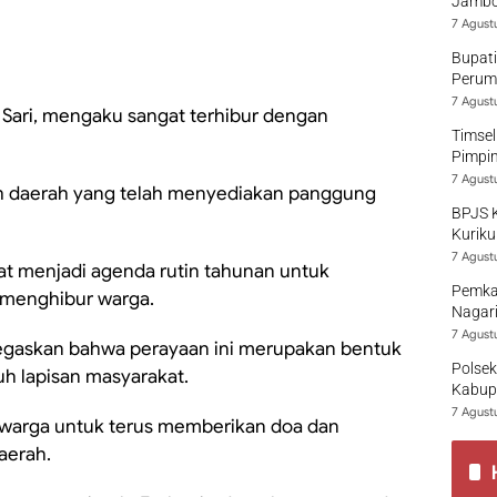
Jambo
7 Agust
Bupati
Perumd
7 Agust
 Sari, mengaku sangat terhibur dengan
Timsel
Pimpi
7 Agust
ah daerah yang telah menyediakan panggung
BPJS 
Kuriku
7 Agust
at menjadi agenda rutin tahunan untuk
Pemka
 menghibur warga.
Nagari
7 Agust
negaskan bahwa perayaan ini merupakan bentuk
Polsek
h lapisan masyarakat.
Kabup
7 Agust
warga untuk terus memberikan doa dan
aerah.