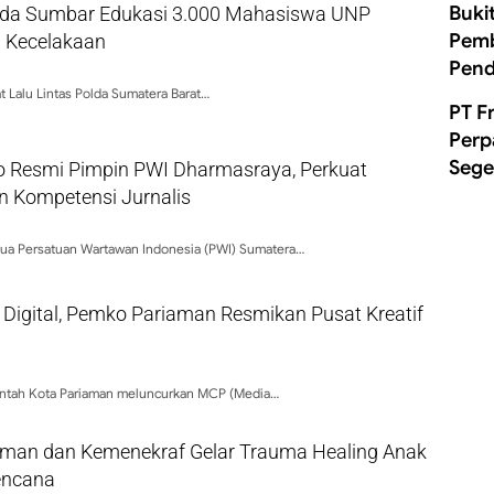
Buki
olda Sumbar Edukasi 3.000 Mahasiswa UNP
Pemb
 Kecelakaan
Pend
t Lalu Lintas Polda Sumatera Barat…
PT F
Perp
Sege
to Resmi Pimpin PWI Dharmasraya, Perkuat
an Kompetensi Jurnalis
ua Persatuan Wartawan Indonesia (PWI) Sumatera…
 Digital, Pemko Pariaman Resmikan Pusat Kreatif
intah Kota Pariaman meluncurkan MCP (Media…
man dan Kemenekraf Gelar Trauma Healing Anak
encana