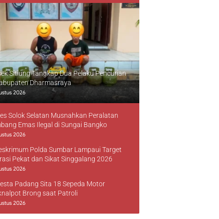
sek Sitiung Tangkap Dua Pelaku Pencurian
Kabupaten Dharmasraya
ustus 2026
res Solok Selatan Musnahkan Peralatan
bang Emas Ilegal di Sungai Bangko
ustus 2026
reskrimum Polda Sumbar Lampaui Target
rasi Pekat dan Sikat Singgalang 2026
ustus 2026
resta Padang Sita 18 Sepeda Motor
knalpot Brong saat Patroli
ustus 2026