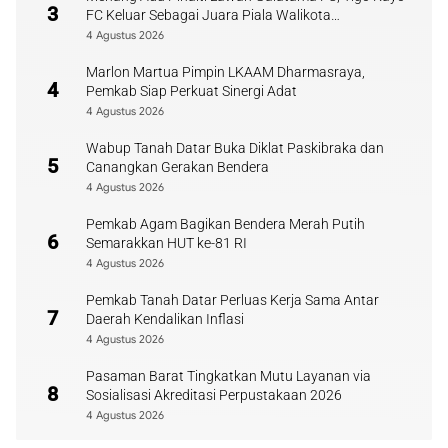
3
FC Keluar Sebagai Juara Piala Walikota
Payakumbuh
4 Agustus 2026
Marlon Martua Pimpin LKAAM Dharmasraya,
4
Pemkab Siap Perkuat Sinergi Adat
4 Agustus 2026
Wabup Tanah Datar Buka Diklat Paskibraka dan
5
Canangkan Gerakan Bendera
4 Agustus 2026
Pemkab Agam Bagikan Bendera Merah Putih
6
Semarakkan HUT ke-81 RI
4 Agustus 2026
Pemkab Tanah Datar Perluas Kerja Sama Antar
7
Daerah Kendalikan Inflasi
4 Agustus 2026
Pasaman Barat Tingkatkan Mutu Layanan via
8
Sosialisasi Akreditasi Perpustakaan 2026
4 Agustus 2026