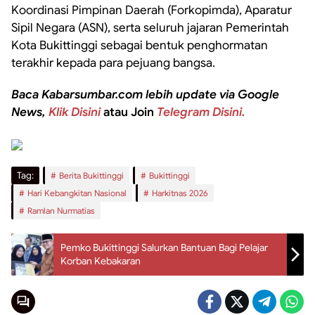
Koordinasi Pimpinan Daerah (Forkopimda), Aparatur
Sipil Negara (ASN), serta seluruh jajaran Pemerintah
Kota Bukittinggi sebagai bentuk penghormatan
terakhir kepada para pejuang bangsa.
Baca Kabarsumbar.com lebih update via Google
News,
Klik Disini
atau Join
Telegram Disini.
Tag:
Berita Bukittinggi
Bukittinggi
Hari Kebangkitan Nasional
Harkitnas 2026
Ramlan Nurmatias
Pemko Bukittinggi Salurkan Bantuan Bagi Pelajar
Korban Kebakaran