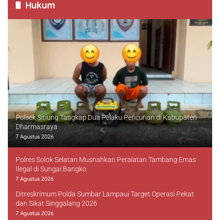
Hukum
Polsek Sitiung Tangkap Dua Pelaku Pencurian di Kabupaten
Dharmasraya
7 Agustus 2026
Polres Solok Selatan Musnahkan Peralatan Tambang Emas
Ilegal di Sungai Bangko
7 Agustus 2026
Ditreskrimum Polda Sumbar Lampaui Target Operasi Pekat
dan Sikat Singgalang 2026
7 Agustus 2026