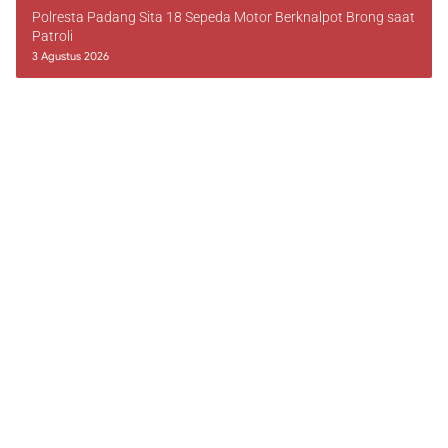
Polresta Padang Sita 18 Sepeda Motor Berknalpot Brong saat
Patroli
3 Agustus 2026