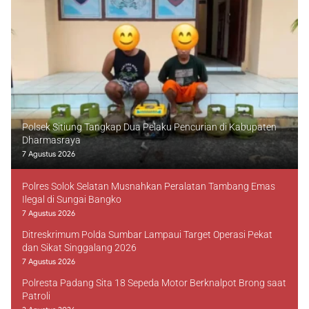
Polsek Sitiung Tangkap Dua Pelaku Pencurian di Kabupaten
Dharmasraya
7 Agustus 2026
Polres Solok Selatan Musnahkan Peralatan Tambang Emas
Ilegal di Sungai Bangko
7 Agustus 2026
Ditreskrimum Polda Sumbar Lampaui Target Operasi Pekat
dan Sikat Singgalang 2026
7 Agustus 2026
Polresta Padang Sita 18 Sepeda Motor Berknalpot Brong saat
Patroli