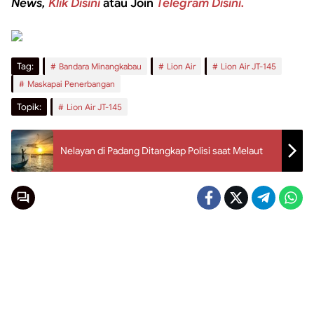
News,
Klik Disini
atau Join
Telegram Disini.
Tag:
Bandara Minangkabau
Lion Air
Lion Air JT-145
Maskapai Penerbangan
Topik:
Lion Air JT-145
Nelayan di Padang Ditangkap Polisi saat Melaut