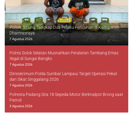
Polsek Sitiung Tangkap Dua Pelaku Pencurian di Kabupaten
Dharmasraya
7 Agustus 2026
Polres Solok Selatan Musnahkan Peralatan Tambang Emas
Ilegal di Sungai Bangko
7 Agustus 2026
Ditreskrimum Polda Sumbar Lampaui Target Operasi Pekat
dan Sikat Singgalang 2026
7 Agustus 2026
Polresta Padang Sita 18 Sepeda Motor Berknalpot Brong saat
Patroli
3 Agustus 2026