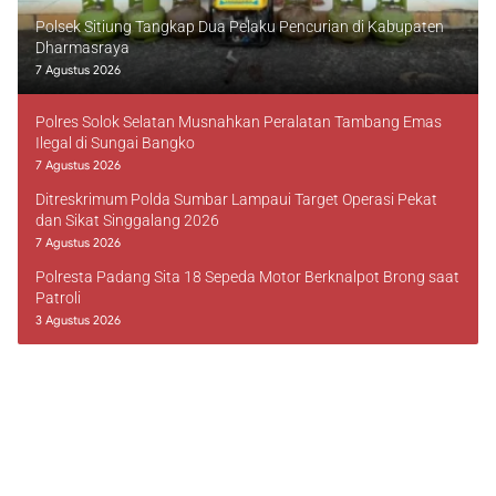
Polsek Sitiung Tangkap Dua Pelaku Pencurian di Kabupaten
Dharmasraya
7 Agustus 2026
Polres Solok Selatan Musnahkan Peralatan Tambang Emas
Ilegal di Sungai Bangko
7 Agustus 2026
Ditreskrimum Polda Sumbar Lampaui Target Operasi Pekat
dan Sikat Singgalang 2026
7 Agustus 2026
Polresta Padang Sita 18 Sepeda Motor Berknalpot Brong saat
Patroli
3 Agustus 2026