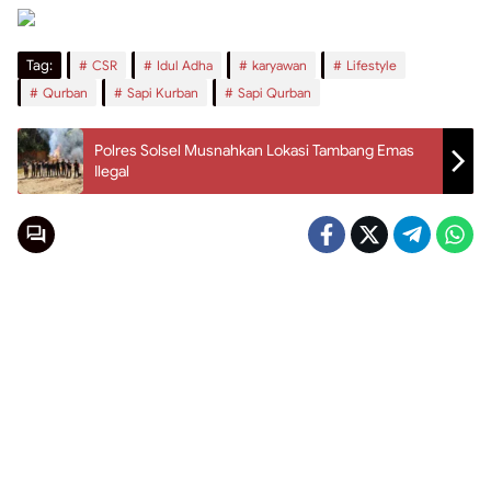
Tag:
CSR
Idul Adha
karyawan
Lifestyle
Qurban
Sapi Kurban
Sapi Qurban
Polres Solsel Musnahkan Lokasi Tambang Emas
Ilegal