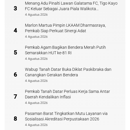
Menang Adu Pinalti Lawan Galatama FC, Tigo Kayo
3
FC Keluar Sebagai Juara Piala Walikota
Payakumbuh
4 Agustus 2026
Marlon Martua Pimpin LKAAM Dharmasraya,
4
Pemkab Siap Perkuat Sinergi Adat
4 Agustus 2026
Pemkab Agam Bagikan Bendera Merah Putih
5
Semarakkan HUT ke-81 RI
4 Agustus 2026
Wabup Tanah Datar Buka Diklat Paskibraka dan
6
Canangkan Gerakan Bendera
4 Agustus 2026
Pemkab Tanah Datar Perluas Kerja Sama Antar
7
Daerah Kendalikan Inflasi
4 Agustus 2026
Pasaman Barat Tingkatkan Mutu Layanan via
8
Sosialisasi Akreditasi Perpustakaan 2026
4 Agustus 2026