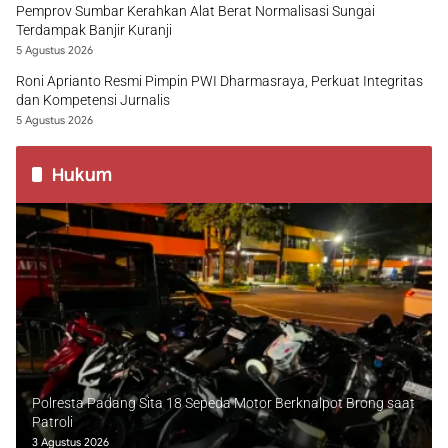
Pemprov Sumbar Kerahkan Alat Berat Normalisasi Sungai
Terdampak Banjir Kuranji
5 Agustus 2026
Roni Aprianto Resmi Pimpin PWI Dharmasraya, Perkuat Integritas
dan Kompetensi Jurnalis
5 Agustus 2026
Hukum
Polresta Padang Sita 18 Sepeda Motor Berknalpot Brong saat
Patroli
3 Agustus 2026