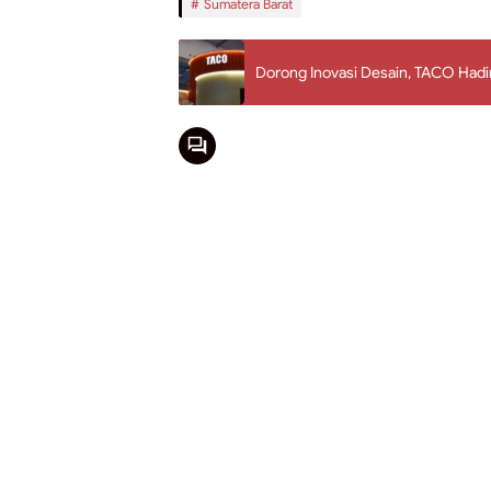
Rekomendasi
Pemprov Sum
Terdampak Ba
5 Agustus 2026
Padang – Tiga unit
Gubernur Ma
Bencana Hid
4 Agustus 2026
Padang – Gubernu
TransNusa 