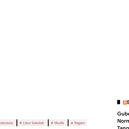
ndonesia
Libur Sekolah
Mudik
Ragam
an Instalasi Imersif di IndoBuildTech 2026
Gube
Norm
Tang