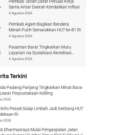
Pemkab Tanah Datar Perluas Kerja
6
Sama Antar Daerah Kendalikan Inflasi
4 Agustus 2026
Pemkab Agam Bagikan Bendera
7
Merah Putih Semarakkan HUT ke-81 RI
4 Agustus 2026
Pasaman Barat Tingkatkan Mutu
8
Layanan via Sosialisasi Akreditasi
Perpustakaan 2026
4 Agustus 2026
rita Terkini
sda Padang Panjang Tingkatkan Minat Baca
Lewat Perpustakaan Keliling
us 2026
info Pessel Sulap Limbah Jadi Gerbang HUT
dekaan RI
us 2026
b Dharmasraya Mulai Pengaspalan Jalan