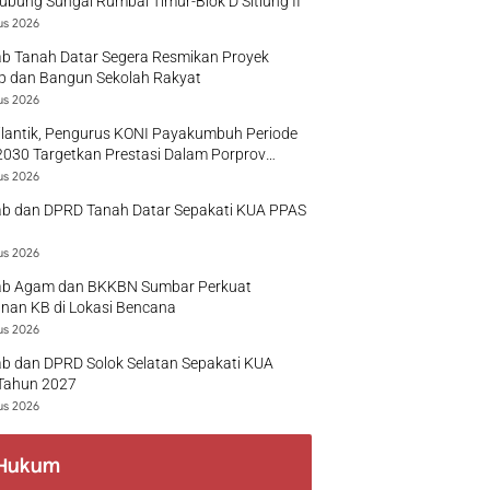
bung Sungai Rumbai Timur-Blok D Sitiung II
us 2026
b Tanah Datar Segera Resmikan Proyek
p dan Bangun Sekolah Rakyat
us 2026
ilantik, Pengurus KONI Payakumbuh Periode
030 Targetkan Prestasi Dalam Porprov
r
us 2026
b dan DPRD Tanah Datar Sepakati KUA PPAS
us 2026
b Agam dan BKKBN Sumbar Perkuat
nan KB di Lokasi Bencana
us 2026
b dan DPRD Solok Selatan Sepakati KUA
Tahun 2027
us 2026
Hukum