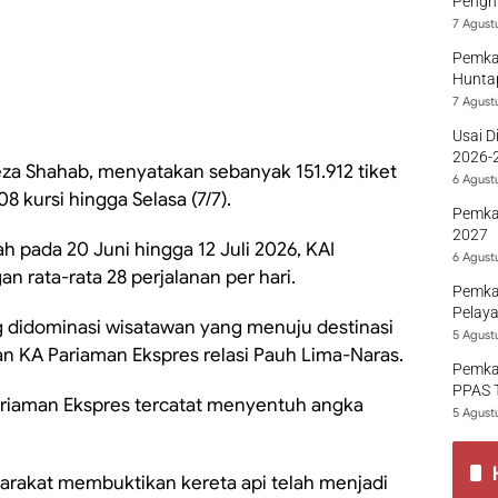
Penghu
7 Agust
Pemka
Hunta
7 Agust
Usai D
2026-2
eza Shahab, menyatakan sebanyak 151.912 tiket
Sumba
6 Agust
008 kursi hingga Selasa (7/7).
Pemka
2027
h pada 20 Juni hingga 12 Juli 2026, KAI
6 Agust
 rata-rata 28 perjalanan per hari.
Pemka
Pelaya
didominasi wisatawan yang menuju destinasi
5 Agust
n KA Pariaman Ekspres relasi Pauh Lima-Naras.
Pemka
PPAS 
 Pariaman Ekspres tercatat menyentuh angka
5 Agust
arakat membuktikan kereta api telah menjadi