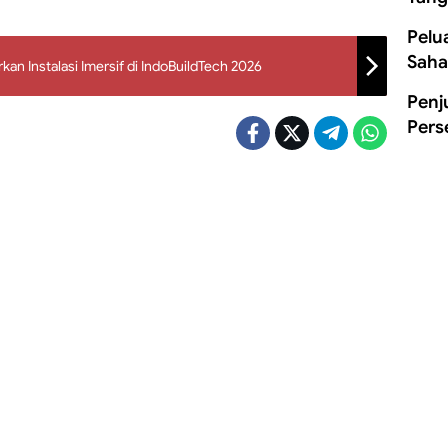
Pelu
Saha
Penj
Pers
bar Kerahkan Alat Berat Normalisasi Sungai
njir Kuranji
 alat berat mulai bekerja…
hyeldi Instruksikan Warga Sumbar Waspada
rometeorologi
r Sumatera Barat Mahyeldi Ansharullah mengimbau…
Buka Rute Penerbangan Langsung Manado