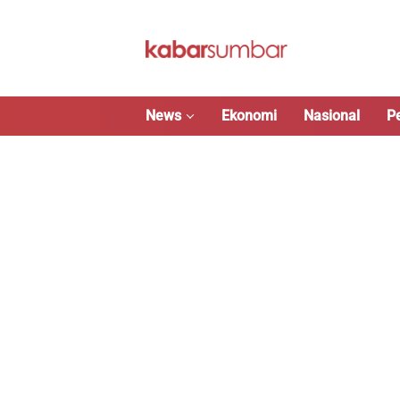
Langsung
ke
konten
News
Ekonomi
Nasional
P