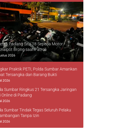
resta Padang Sita 18 Sepeda Motor
knalpot Brong saat Patroli
ustus 2026
gkar Praktik PETI, Polda Sumbar Amankan
at Tersangka dan Barang Bukti
li 2026
da Sumbar Ringkus 21 Tersangka Jaringan
i Online di Padang
li 2026
da Sumbar Tindak Tegas Seluruh Pelaku
ambangan Tanpa Izin
li 2026