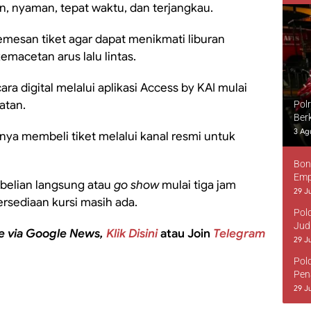
, nyaman, tepat waktu, dan terjangkau.
esan tiket agar dapat menikmati liburan
macetan arus lalu lintas.
ra digital melalui aplikasi Access by KAI mulai
atan.
Pol
Ber
3 Ag
ya membeli tiket melalui kanal resmi untuk
Bon
Emp
mbelian langsung atau
go show
mulai tiga jam
29 Ju
rsediaan kursi masih ada.
Pol
Jud
e via Google News,
Klik Disini
atau Join
Telegram
29 Ju
Pol
Pen
29 Ju