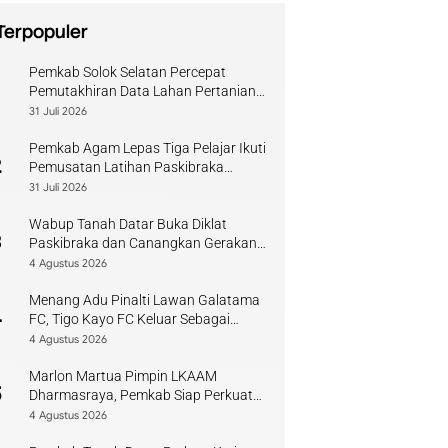
Terpopuler
Pemkab Solok Selatan Percepat
1
Pemutakhiran Data Lahan Pertanian
Pangan Berkelanjutan
31 Juli 2026
Pemkab Agam Lepas Tiga Pelajar Ikuti
2
Pemusatan Latihan Paskibraka
Sumbar
31 Juli 2026
Wabup Tanah Datar Buka Diklat
3
Paskibraka dan Canangkan Gerakan
Bendera
4 Agustus 2026
Menang Adu Pinalti Lawan Galatama
4
FC, Tigo Kayo FC Keluar Sebagai
Juara Piala Walikota Payakumbuh
4 Agustus 2026
Marlon Martua Pimpin LKAAM
5
Dharmasraya, Pemkab Siap Perkuat
Sinergi Adat
4 Agustus 2026