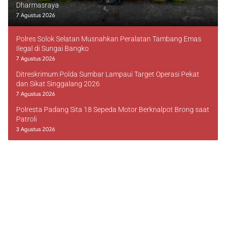
Dharmasraya
7 Agustus 2026
Polres Solok Selatan Musnahkan Peralatan Tambang Emas
Ilegal di Sungai Bangko
7 Agustus 2026
Ditreskrimum Polda Sumbar Lampaui Target Operasi Pekat
dan Sikat Singgalang 2026
7 Agustus 2026
Polresta Padang Sita 18 Sepeda Motor Berknalpot Brong saat
Patroli
3 Agustus 2026