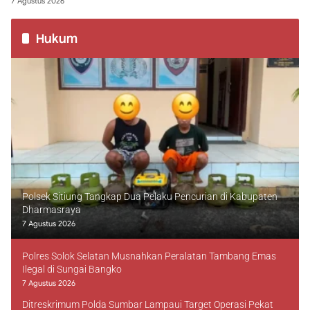
7 Agustus 2026
Hukum
Polsek Sitiung Tangkap Dua Pelaku Pencurian di Kabupaten
Dharmasraya
7 Agustus 2026
Polres Solok Selatan Musnahkan Peralatan Tambang Emas
Ilegal di Sungai Bangko
7 Agustus 2026
Ditreskrimum Polda Sumbar Lampaui Target Operasi Pekat