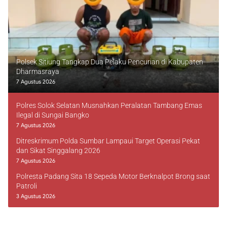
Polsek Sitiung Tangkap Dua Pelaku Pencurian di Kabupaten
Dharmasraya
7 Agustus 2026
Polres Solok Selatan Musnahkan Peralatan Tambang Emas
Ilegal di Sungai Bangko
7 Agustus 2026
Ditreskrimum Polda Sumbar Lampaui Target Operasi Pekat
dan Sikat Singgalang 2026
7 Agustus 2026
Polresta Padang Sita 18 Sepeda Motor Berknalpot Brong saat
Patroli
3 Agustus 2026