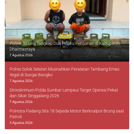
Polsek Sitiung Tangkap Dua Pelaku Pencurian di Kabupaten
Dharmasraya
7 Agustus 2026
Polres Solok Selatan Musnahkan Peralatan Tambang Emas
Ilegal di Sungai Bangko
7 Agustus 2026
Ditreskrimum Polda Sumbar Lampaui Target Operasi Pekat
dan Sikat Singgalang 2026
7 Agustus 2026
Polresta Padang Sita 18 Sepeda Motor Berknalpot Brong saat
Patroli
3 Agustus 2026