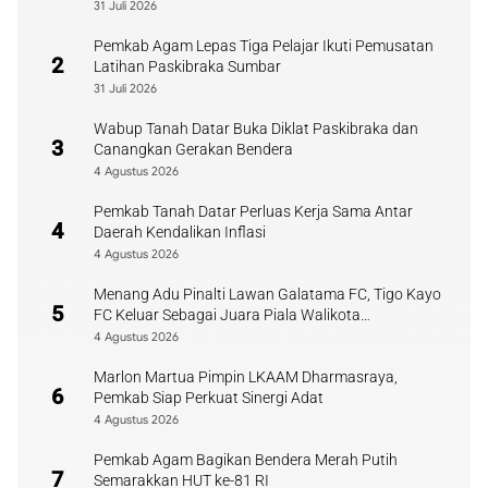
31 Juli 2026
Pemkab Agam Lepas Tiga Pelajar Ikuti Pemusatan
2
Latihan Paskibraka Sumbar
31 Juli 2026
Wabup Tanah Datar Buka Diklat Paskibraka dan
3
Canangkan Gerakan Bendera
4 Agustus 2026
Pemkab Tanah Datar Perluas Kerja Sama Antar
4
Daerah Kendalikan Inflasi
4 Agustus 2026
Menang Adu Pinalti Lawan Galatama FC, Tigo Kayo
5
FC Keluar Sebagai Juara Piala Walikota
Payakumbuh
4 Agustus 2026
Marlon Martua Pimpin LKAAM Dharmasraya,
6
Pemkab Siap Perkuat Sinergi Adat
4 Agustus 2026
Pemkab Agam Bagikan Bendera Merah Putih
7
Semarakkan HUT ke-81 RI