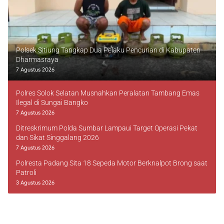
Polsek Sitiung Tangkap Dua Pelaku Pencurian di Kabupaten
Dharmasraya
7 Agustus 2026
Polres Solok Selatan Musnahkan Peralatan Tambang Emas
Ilegal di Sungai Bangko
7 Agustus 2026
Ditreskrimum Polda Sumbar Lampaui Target Operasi Pekat
dan Sikat Singgalang 2026
7 Agustus 2026
Polresta Padang Sita 18 Sepeda Motor Berknalpot Brong saat
Patroli
3 Agustus 2026