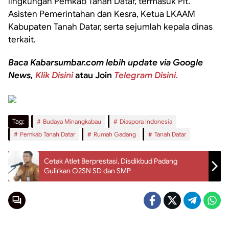
lingkungan Pemkab Tanah Datar, termasuk Plt.
Asisten Pemerintahan dan Kesra, Ketua LKAAM
Kabupaten Tanah Datar, serta sejumlah kepala dinas
terkait.
Baca Kabarsumbar.com lebih update via Google
News,
Klik Disini
atau Join
Telegram Disini.
Tag:
Budaya Minangkabau
Diaspora Indonesia
Pemkab Tanah Datar
Rumah Gadang
Tanah Datar
Cetak Atlet Berprestasi, Disdikbud Padang
Gulirkan O2SN SD dan SMP