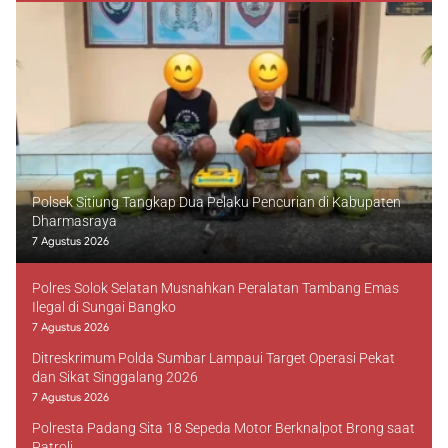
Polsek Sitiung Tangkap Dua Pelaku Pencurian di Kabupaten
Dharmasraya
7 Agustus 2026
Polres Solok Selatan Musnahkan Peralatan Tambang Emas
Ilegal di Sungai Bangko
7 Agustus 2026
Ditreskrimum Polda Sumbar Lampaui Target Operasi Pekat
dan Sikat Singgalang 2026
7 Agustus 2026
Polresta Padang Sita 18 Sepeda Motor Berknalpot Brong saat
Patroli