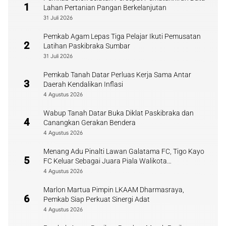
1
Lahan Pertanian Pangan Berkelanjutan
31 Juli 2026
Pemkab Agam Lepas Tiga Pelajar Ikuti Pemusatan
2
Latihan Paskibraka Sumbar
31 Juli 2026
Pemkab Tanah Datar Perluas Kerja Sama Antar
3
Daerah Kendalikan Inflasi
4 Agustus 2026
Wabup Tanah Datar Buka Diklat Paskibraka dan
4
Canangkan Gerakan Bendera
4 Agustus 2026
Menang Adu Pinalti Lawan Galatama FC, Tigo Kayo
5
FC Keluar Sebagai Juara Piala Walikota
Payakumbuh
4 Agustus 2026
Marlon Martua Pimpin LKAAM Dharmasraya,
6
Pemkab Siap Perkuat Sinergi Adat
4 Agustus 2026