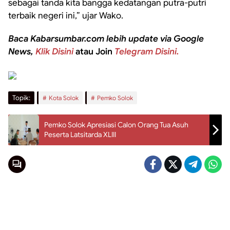
sebagai tanda kita bangga kedatangan putra-putri
terbaik negeri ini,” ujar Wako.
Baca Kabarsumbar.com lebih update via Google
News,
Klik Disini
atau Join
Telegram Disini.
Topik:
Kota Solok
Pemko Solok
Pemko Solok Apresiasi Calon Orang Tua Asuh
Peserta Latsitarda XLIII