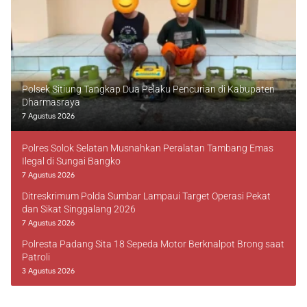
Polsek Sitiung Tangkap Dua Pelaku Pencurian di Kabupaten
Dharmasraya
7 Agustus 2026
Polres Solok Selatan Musnahkan Peralatan Tambang Emas
Ilegal di Sungai Bangko
7 Agustus 2026
Ditreskrimum Polda Sumbar Lampaui Target Operasi Pekat
dan Sikat Singgalang 2026
7 Agustus 2026
Polresta Padang Sita 18 Sepeda Motor Berknalpot Brong saat
Patroli
3 Agustus 2026