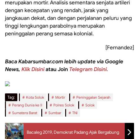
merupakan mortir. Analisis sementara senjata artileri
dengan kecepatan yang rendah, jarak yang
jangkauan dekat, dan dengan perjalanan peluru yang
tinggi lengkungan parabolnya merupakan
peninggalan perang semasa kolonial.
[Fernandez]
Baca Kabarsumbar.com lebih update via Google
News,
Klik Disini
atau Join
Telegram Disini.
Tag:
Kota Solok
Mortir
Peninggalan Sejarah
Perang Dunia ke II
Polres Solok
Solok
Sumatera Barat
Sumbar
TNI
Bacaleg 2019, Demokrat Padang Ajak Bergabung