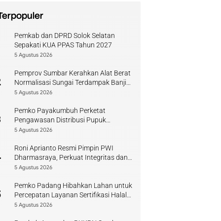
Terpopuler
Pemkab dan DPRD Solok Selatan
1
Sepakati KUA PPAS Tahun 2027
5 Agustus 2026
Pemprov Sumbar Kerahkan Alat Berat
2
Normalisasi Sungai Terdampak Banjir
Kuranji
5 Agustus 2026
Pemko Payakumbuh Perketat
3
Pengawasan Distribusi Pupuk
Bersubsidi bagi Petani Lokal
5 Agustus 2026
Roni Aprianto Resmi Pimpin PWI
4
Dharmasraya, Perkuat Integritas dan
Kompetensi Jurnalis
5 Agustus 2026
Pemko Padang Hibahkan Lahan untuk
5
Percepatan Layanan Sertifikasi Halal
di Sumbar
5 Agustus 2026