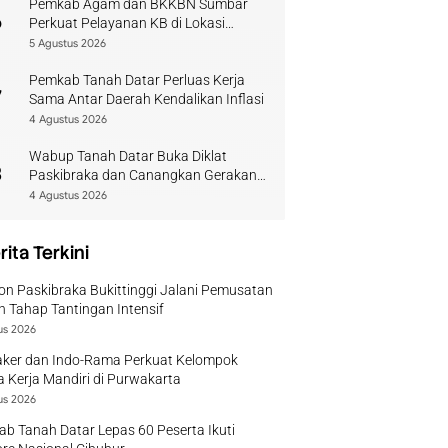
Pemkab Agam dan BKKBN Sumbar
6
Perkuat Pelayanan KB di Lokasi
Bencana
5 Agustus 2026
Pemkab Tanah Datar Perluas Kerja
7
Sama Antar Daerah Kendalikan Inflasi
4 Agustus 2026
Wabup Tanah Datar Buka Diklat
8
Paskibraka dan Canangkan Gerakan
Bendera
4 Agustus 2026
rita Terkini
on Paskibraka Bukittinggi Jalani Pemusatan
n Tahap Tantingan Intensif
us 2026
ker dan Indo-Rama Perkuat Kelompok
 Kerja Mandiri di Purwakarta
us 2026
b Tanah Datar Lepas 60 Peserta Ikuti