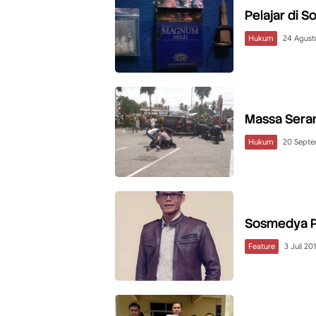
Pelajar di S
Hukum
24 Agust
Massa Seran
Hukum
20 Septe
Sosmedya Pe
Feature
3 Juli 20