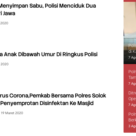
Menyimpan Sabu, Polisi Menciduk Dua
i Jawa
 2020
Pol
di 
 Anak Dibawah Umur Di Ringkus Polisi
7 Ag
 2020
Pol
Tam
7 Ag
Dit
Virus Corona,Pemkab Bersama Polres Solok
Ope
Penyemprotan Disinfektan Ke Masjid
7 Ag
19 Maret 2020
Pol
Ber
3 Ag