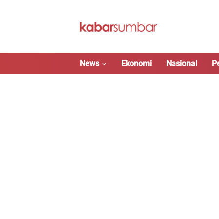
Langsung
ke
konten
News
Ekonomi
Nasional
P