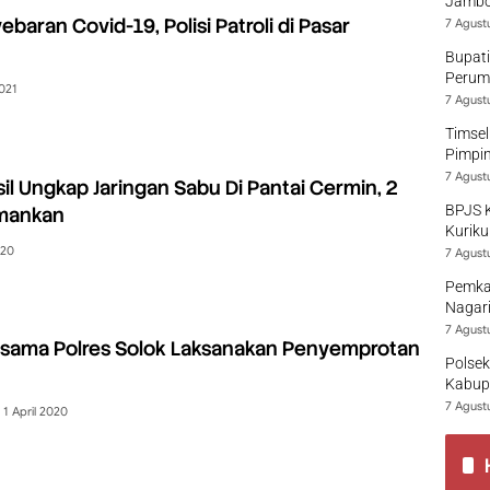
Jambo
baran Covid-19, Polisi Patroli di Pasar
7 Agust
Bupati
Perumd
2021
7 Agust
Timsel
Pimpi
7 Agust
sil Ungkap Jaringan Sabu Di Pantai Cermin, 2
BPJS 
Amankan
Kuriku
020
7 Agust
Pemka
Nagari
7 Agust
sama Polres Solok Laksanakan Penyemprotan
Polsek
Kabup
7 Agust
1 April 2020