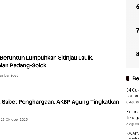
Beruntun Lumpuhkan Sitinjau Lauik,
alan Padang-Solok
ember 2025
Be
54 Cal
Latiha
k Sabet Penghargaan, AKBP Agung Tingkatkan
8 Agust
Kemna
Tenaga
23 Oktober 2025
8 Agust
Kwarca