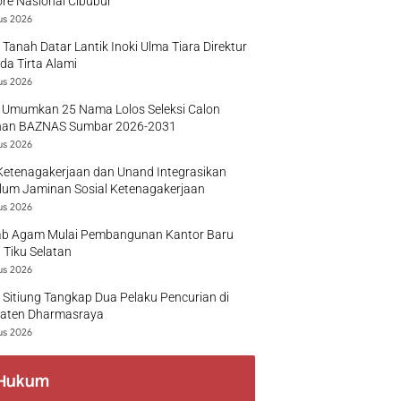
re Nasional Cibubur
us 2026
 Tanah Datar Lantik Inoki Ulma Tiara Direktur
a Tirta Alami
us 2026
 Umumkan 25 Nama Lolos Seleksi Calon
nan BAZNAS Sumbar 2026-2031
us 2026
Ketenagakerjaan dan Unand Integrasikan
lum Jaminan Sosial Ketenagakerjaan
us 2026
b Agam Mulai Pembangunan Kantor Baru
 Tiku Selatan
us 2026
 Sitiung Tangkap Dua Pelaku Pencurian di
aten Dharmasraya
us 2026
Hukum