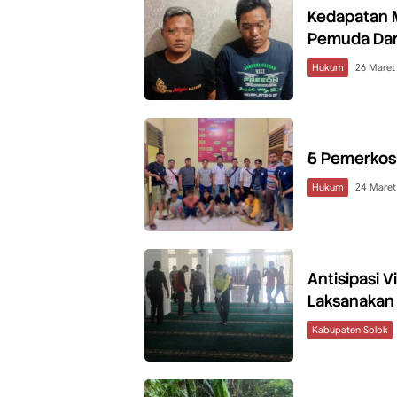
Kedapatan 
Pemuda Dar
Hukum
26 Maret
5 Pemerkosa
Hukum
24 Maret
Antisipasi 
Laksanakan 
Kabupaten Solok