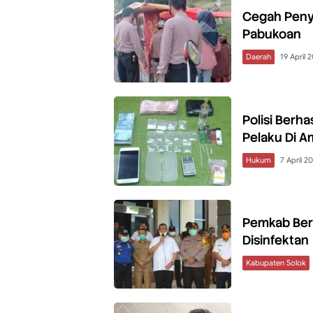
Cegah Penye
Pabukoan
Daerah
19 April 
Polisi Berha
Pelaku Di 
Hukum
7 April 2
Pemkab Ber
Disinfektan
Kabupaten Solok