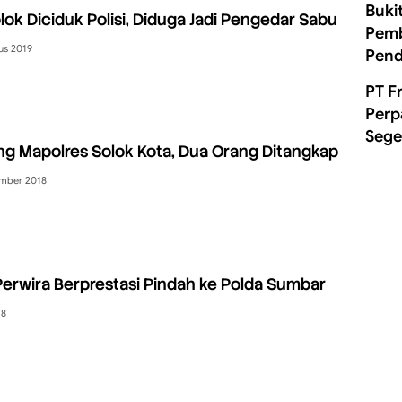
Buki
olok Diciduk Polisi, Diduga Jadi Pengedar Sabu
Pemb
us 2019
Pend
PT F
Perp
Sege
g Mapolres Solok Kota, Dua Orang Ditangkap
mber 2018
rwira Berprestasi Pindah ke Polda Sumbar
18