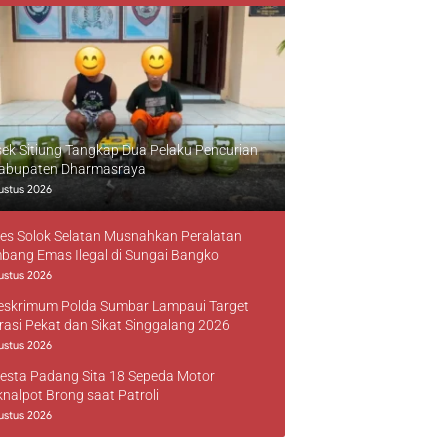
sek Sitiung Tangkap Dua Pelaku Pencurian
Kabupaten Dharmasraya
ustus 2026
res Solok Selatan Musnahkan Peralatan
bang Emas Ilegal di Sungai Bangko
ustus 2026
reskrimum Polda Sumbar Lampaui Target
rasi Pekat dan Sikat Singgalang 2026
ustus 2026
resta Padang Sita 18 Sepeda Motor
knalpot Brong saat Patroli
ustus 2026