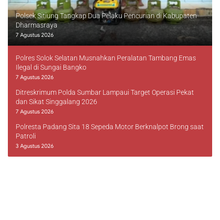
Polsek Sitiung Tangkap Dua Pelaku Pencurian di Kabupaten
Dharmasraya
7 Agustus 2026
Polres Solok Selatan Musnahkan Peralatan Tambang Emas
Ilegal di Sungai Bangko
7 Agustus 2026
Ditreskrimum Polda Sumbar Lampaui Target Operasi Pekat
dan Sikat Singgalang 2026
7 Agustus 2026
Polresta Padang Sita 18 Sepeda Motor Berknalpot Brong saat
Patroli
3 Agustus 2026