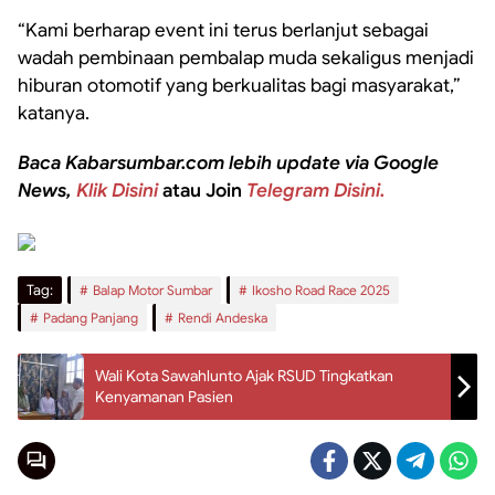
“Kami berharap event ini terus berlanjut sebagai
wadah pembinaan pembalap muda sekaligus menjadi
hiburan otomotif yang berkualitas bagi masyarakat,”
katanya.
Baca Kabarsumbar.com lebih update via Google
News,
Klik Disini
atau Join
Telegram Disini.
Tag:
Balap Motor Sumbar
Ikosho Road Race 2025
Padang Panjang
Rendi Andeska
Wali Kota Sawahlunto Ajak RSUD Tingkatkan
Kenyamanan Pasien