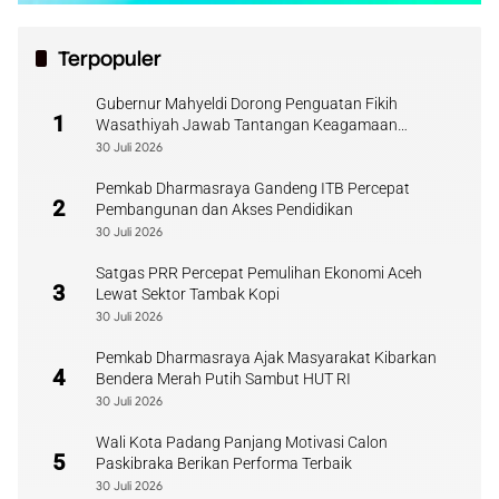
Terpopuler
Gubernur Mahyeldi Dorong Penguatan Fikih
1
Wasathiyah Jawab Tantangan Keagamaan
Kontemporer
30 Juli 2026
Pemkab Dharmasraya Gandeng ITB Percepat
2
Pembangunan dan Akses Pendidikan
30 Juli 2026
Satgas PRR Percepat Pemulihan Ekonomi Aceh
3
Lewat Sektor Tambak Kopi
30 Juli 2026
Pemkab Dharmasraya Ajak Masyarakat Kibarkan
4
Bendera Merah Putih Sambut HUT RI
30 Juli 2026
Wali Kota Padang Panjang Motivasi Calon
5
Paskibraka Berikan Performa Terbaik
30 Juli 2026