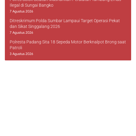
Ilegal di Sungai Bangko
7 Agustus 2026
Ditreskrimum Polda Sumbar Lampaui Target Operasi Pekat
dan Sikat Singgalang 2026
7 Agustus 2026
Polresta Padang Sita 18 Sepeda Motor Berknalpot Brong saat
Patroli
3 Agustus 2026