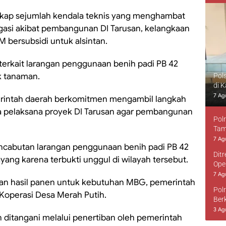
gkap sejumlah kendala teknis yang menghambat
rigasi akibat pembangunan DI Tarusan, kelangkaan
 bersubsidi untuk alsintan.
terkait larangan penggunaan benih padi PB 42
k tanaman.
Pol
di 
7 Ag
rintah daerah berkomitmen mengambil langkah
a pelaksana proyek DI Tarusan agar pembangunan
Pol
Tam
7 Ag
ncabutan larangan penggunaan benih padi PB 42
Dit
yang karena terbukti unggul di wilayah tersebut.
Ope
7 Ag
aran hasil panen untuk kebutuhan MBG, pemerintah
Pol
Koperasi Desa Merah Putih.
Ber
3 Ag
 ditangani melalui penertiban oleh pemerintah