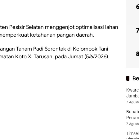
n Pesisir Selatan menggenjot optimalisasi lahan
s memperkuat ketahanan pangan daerah.
nangan Tanam Padi Serentak di Kelompok Tani
atan Koto XI Tarusan, pada Jumat (5/6/2026).
Be
Kwarca
Jambo
7 Agust
Bupati
Perumd
7 Agust
Timsel