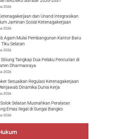
nan BAZNAS Sumbar 2026-2031
us 2026
Ketenagakerjaan dan Unand Integrasikan
lum Jaminan Sosial Ketenagakerjaan
us 2026
b Agam Mulai Pembangunan Kantor Baru
 Tiku Selatan
us 2026
 Sitiung Tangkap Dua Pelaku Pencurian di
aten Dharmasraya
us 2026
ker Sesuaikan Regulasi Ketenagakerjaan
Menjawab Dinamika Dunia Kerja
us 2026
 Solok Selatan Musnahkan Peralatan
g Emas Ilegal di Sungai Bangko
us 2026
Hukum