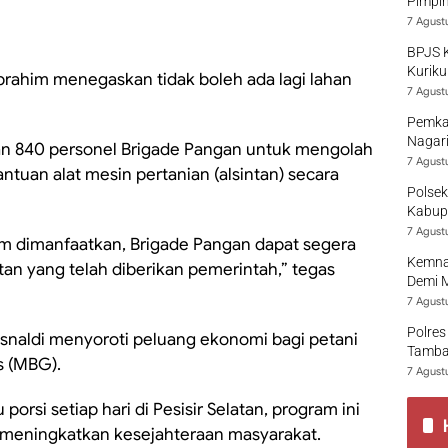
Pimpi
7 Agust
BPJS 
Kuriku
 Ibrahim menegaskan tidak boleh ada lagi lahan
7 Agust
Pemka
Nagari
an 840 personel Brigade Pangan untuk mengolah
7 Agust
tuan alat mesin pertanian (alsintan) secara
Polsek
Kabup
7 Agust
um dimanfaatkan, Brigade Pangan dapat segera
Kemna
an yang telah diberikan pemerintah,” tegas
Demi 
7 Agust
Polres
isnaldi menyoroti peluang ekonomi bagi petani
Tamban
s (MBG).
7 Agust
rsi setiap hari di Pesisir Selatan, program ini
k meningkatkan kesejahteraan masyarakat.