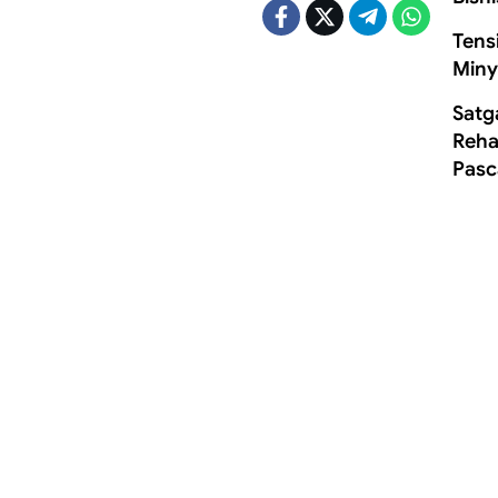
Tens
Miny
Satg
Rehab
Pasc