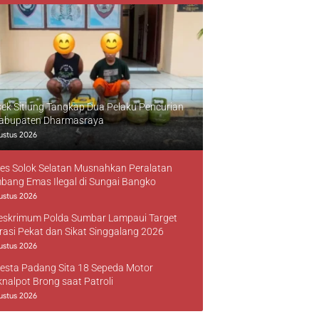
sek Sitiung Tangkap Dua Pelaku Pencurian
Kabupaten Dharmasraya
ustus 2026
res Solok Selatan Musnahkan Peralatan
bang Emas Ilegal di Sungai Bangko
ustus 2026
reskrimum Polda Sumbar Lampaui Target
rasi Pekat dan Sikat Singgalang 2026
ustus 2026
resta Padang Sita 18 Sepeda Motor
knalpot Brong saat Patroli
ustus 2026