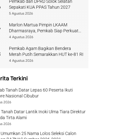
Pemkab dan DPRD Solok Selatan
6
Sepakati KUA PPAS Tahun 2027
5 Agustus 2026
Marlon Martua Pimpin LKAAM
7
Dharmasraya, Pemkab Siap Perkuat
Sinergi Adat
4 Agustus 2026
Pemkab Agam Bagikan Bendera
8
Merah Putih Semarakkan HUT ke-81 RI
4 Agustus 2026
rita Terkini
b Tanah Datar Lepas 60 Peserta Ikuti
re Nasional Cibubur
us 2026
 Tanah Datar Lantik Inoki Ulma Tiara Direktur
a Tirta Alami
us 2026
 Umumkan 25 Nama Lolos Seleksi Calon