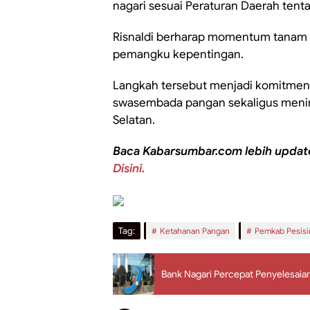
nagari sesuai Peraturan Daerah ten
Risnaldi berharap momentum tanam 
pemangku kepentingan.
Langkah tersebut menjadi komitme
swasembada pangan sekaligus mening
Selatan.
Baca Kabarsumbar.com lebih updat
Disini.
Tag:
Ketahanan Pangan
Pemkab Pesisir
Bank Nagari Percepat Penyelesaia