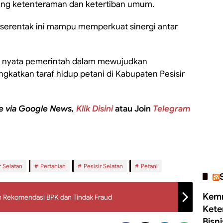
tang ketenteraman dan ketertiban umum.
serentak ini mampu memperkuat sinergi antar
n nyata pemerintah dalam mewujudkan
katkan taraf hidup petani di Kabupaten Pesisir
e via Google News,
Klik Disini
atau Join
Telegram
 Selatan
Pertanian
Pesisir Selatan
Petani
Kemn
n Rekomendasi BPK dan Tindak Fraud
Kete
Bisn