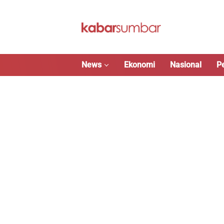
Langsung
ke
konten
News
Ekonomi
Nasional
P