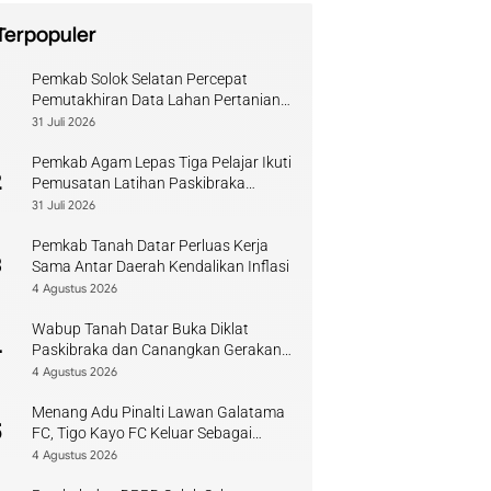
Terpopuler
Pemkab Solok Selatan Percepat
1
Pemutakhiran Data Lahan Pertanian
Pangan Berkelanjutan
31 Juli 2026
Pemkab Agam Lepas Tiga Pelajar Ikuti
2
Pemusatan Latihan Paskibraka
Sumbar
31 Juli 2026
Pemkab Tanah Datar Perluas Kerja
3
Sama Antar Daerah Kendalikan Inflasi
4 Agustus 2026
Wabup Tanah Datar Buka Diklat
4
Paskibraka dan Canangkan Gerakan
Bendera
4 Agustus 2026
Menang Adu Pinalti Lawan Galatama
5
FC, Tigo Kayo FC Keluar Sebagai
Juara Piala Walikota Payakumbuh
4 Agustus 2026