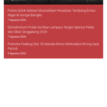
Polres Solok Selatan Musnahkan Peralatan Tambang Emas
Ilegal di Sungai Bangko
7 Agustus 2026
Ditreskrimum Polda Sumbar Lampaui Target Operasi Pekat
dan Sikat Singgalang 2026
7 Agustus 2026
Polresta Padang Sita 18 Sepeda Motor Berknalpot Brong saat
Patroli
3 Agustus 2026