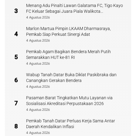
Menang Adu Pinalti Lawan Galatama FC, Tigo Kayo
3
FC Keluar Sebagai Juara Piala Walikota
Payakumbuh
4 Agustus 2026
Marlon Martua Pimpin LKAAM Dharmasraya,
4
Pemkab Siap Perkuat Sinergi Adat
4 Agustus 2026
Pemkab Agam Bagikan Bendera Merah Putih
5
Semarakkan HUT ke-81 RI
4 Agustus 2026
Wabup Tanah Datar Buka Diklat Paskibraka dan
6
Canangkan Gerakan Bendera
4 Agustus 2026
Pasaman Barat Tingkatkan Mutu Layanan via
7
Sosialisasi Akreditasi Perpustakaan 2026
4 Agustus 2026
Pemkab Tanah Datar Perluas Kerja Sama Antar
8
Daerah Kendalikan Inflasi
4 Agustus 2026