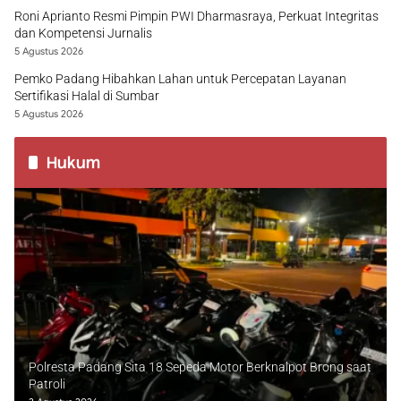
Roni Aprianto Resmi Pimpin PWI Dharmasraya, Perkuat Integritas
dan Kompetensi Jurnalis
5 Agustus 2026
Pemko Padang Hibahkan Lahan untuk Percepatan Layanan
Sertifikasi Halal di Sumbar
5 Agustus 2026
Hukum
Polresta Padang Sita 18 Sepeda Motor Berknalpot Brong saat
Patroli