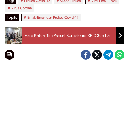
Tag:
Prokes Covid-19
Video Prokes
Viral Emak-Emak
Virus Corona
Topik:
Emak-Emak dan Prokes Covid-19
Azre Ketuai Tim Pansel Komisioner KPID Sumbar