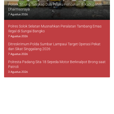
Polsek Sitiung Tangkap Dua Pelaku Pencurian di Kabupaten
Dharmasraya
7 Agustus 2026
Polres Solok Selatan Musnahkan Peralatan Tambang Emas
Ilegal di Sungai Bangko
7 Agustus 2026
Ditreskrimum Polda Sumbar Lampaui Target Operasi Pekat
dan Sikat Singgalang 2026
7 Agustus 2026
Polresta Padang Sita 18 Sepeda Motor Berknalpot Brong saat
Patroli
3 Agustus 2026