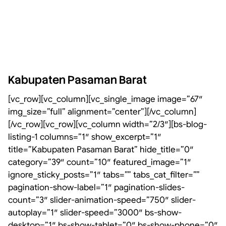
Kabupaten Pasaman Barat
[vc_row][vc_column][vc_single_image image=”67″
img_size=”full” alignment=”center”][/vc_column]
[/vc_row][vc_row][vc_column width=”2/3″][bs-blog-
listing-1 columns=”1″ show_excerpt=”1″
title=”Kabupaten Pasaman Barat” hide_title=”0″
category=”39″ count=”10″ featured_image=”1″
ignore_sticky_posts=”1″ tabs=”” tabs_cat_filter=””
pagination-show-label=”1″ pagination-slides-
count=”3″ slider-animation-speed=”750″ slider-
autoplay=”1″ slider-speed=”3000″ bs-show-
desktop=”1″ bs-show-tablet=”0″ bs-show-phone=”0″