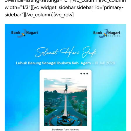
override-listing-settings=”0″][/vc_column][vc_column
width=”1/3″][vc_widget_sidebar sidebar_id=”primary-
sidebar”][/vc_column][/vc_row]