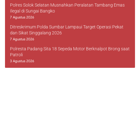
Polres Solok Selatan Musnahkan Peralatan Tambang Emas
Ilegal di Sungai Bangko
7 Agustus 2026
Ditreskrimum Polda Sumbar Lampaui Target Operasi Pekat
dan Sikat Singgalang 2026
7 Agustus 2026
Polresta Padang Sita 18 Sepeda Motor Berknalpot Brong saat
Patroli
3 Agustus 2026