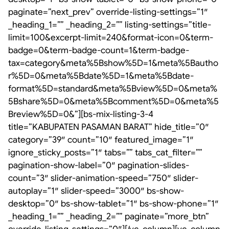
paginate=”next_prev” override-listing-settings=”1″
_heading_1=”” _heading_2=”” listing-settings=”title-
limit=100&excerpt-limit=240&format-icon=0&term-
badge=0&term-badge-count=1&term-badge-
tax=category&meta%5Bshow%5D=1&meta%5Bautho
r%5D=0&meta%5Bdate%5D=1&meta%5Bdate-
format%5D=standard&meta%5Bview%5D=0&meta%
5Bshare%5D=0&meta%5Bcomment%5D=0&meta%5
Breview%5D=0&”][bs-mix-listing-3-4
title=”KABUPATEN PASAMAN BARAT” hide_title=”0″
category=”39″ count=”10″ featured_image=”1″
ignore_sticky_posts=”1″ tabs=”” tabs_cat_filter=””
pagination-show-label=”0″ pagination-slides-
count=”3″ slider-animation-speed=”750″ slider-
autoplay=”1″ slider-speed=”3000″ bs-show-
desktop=”0″ bs-show-tablet=”1″ bs-show-phone=”1″
_heading_1=”” _heading_2=”” paginate=”more_btn”