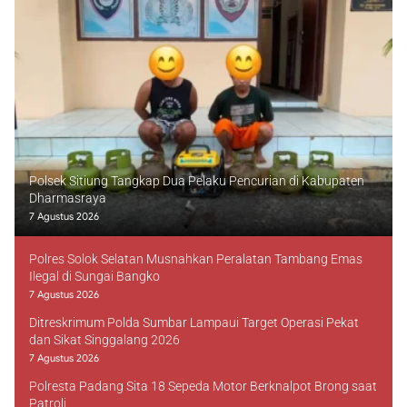
Polsek Sitiung Tangkap Dua Pelaku Pencurian di Kabupaten
Dharmasraya
7 Agustus 2026
Polres Solok Selatan Musnahkan Peralatan Tambang Emas
Ilegal di Sungai Bangko
7 Agustus 2026
Ditreskrimum Polda Sumbar Lampaui Target Operasi Pekat
dan Sikat Singgalang 2026
7 Agustus 2026
Polresta Padang Sita 18 Sepeda Motor Berknalpot Brong saat
Patroli