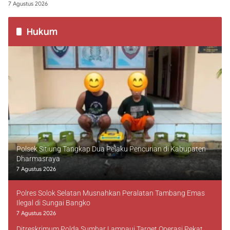
7 Agustus 2026
Hukum
Polsek Sitiung Tangkap Dua Pelaku Pencurian di Kabupaten
Dharmasraya
7 Agustus 2026
Polres Solok Selatan Musnahkan Peralatan Tambang Emas
Ilegal di Sungai Bangko
7 Agustus 2026
Ditreskrimum Polda Sumbar Lampaui Target Operasi Pekat