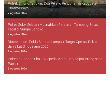
Polsek Sitiung Tangkap Dua Pelaku Pencurian di Kabupaten
Dharmasraya
7 Agustus 2026
Polres Solok Selatan Musnahkan Peralatan Tambang Emas
Ilegal di Sungai Bangko
7 Agustus 2026
Ditreskrimum Polda Sumbar Lampaui Target Operasi Pekat
dan Sikat Singgalang 2026
7 Agustus 2026
Polresta Padang Sita 18 Sepeda Motor Berknalpot Brong saat
Patroli
3 Agustus 2026