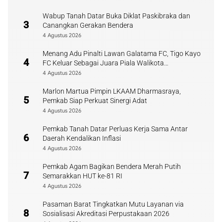
Wabup Tanah Datar Buka Diklat Paskibraka dan
3
Canangkan Gerakan Bendera
4 Agustus 2026
Menang Adu Pinalti Lawan Galatama FC, Tigo Kayo
4
FC Keluar Sebagai Juara Piala Walikota
Payakumbuh
4 Agustus 2026
Marlon Martua Pimpin LKAAM Dharmasraya,
5
Pemkab Siap Perkuat Sinergi Adat
4 Agustus 2026
Pemkab Tanah Datar Perluas Kerja Sama Antar
6
Daerah Kendalikan Inflasi
4 Agustus 2026
Pemkab Agam Bagikan Bendera Merah Putih
7
Semarakkan HUT ke-81 RI
4 Agustus 2026
Pasaman Barat Tingkatkan Mutu Layanan via
8
Sosialisasi Akreditasi Perpustakaan 2026