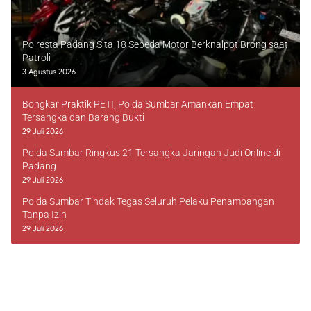
Polresta Padang Sita 18 Sepeda Motor Berknalpot Brong saat
Patroli
3 Agustus 2026
Bongkar Praktik PETI, Polda Sumbar Amankan Empat
Tersangka dan Barang Bukti
29 Juli 2026
Polda Sumbar Ringkus 21 Tersangka Jaringan Judi Online di
Padang
29 Juli 2026
Polda Sumbar Tindak Tegas Seluruh Pelaku Penambangan
Tanpa Izin
29 Juli 2026