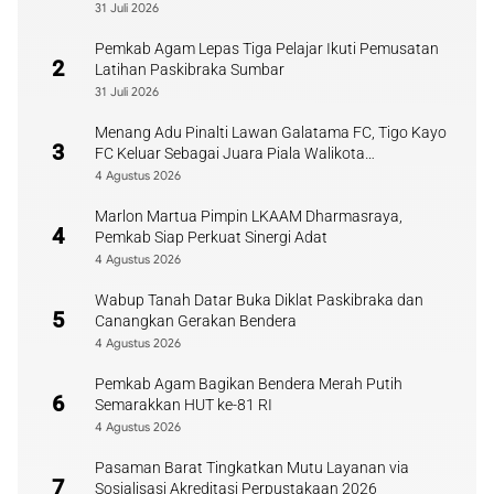
31 Juli 2026
Pemkab Agam Lepas Tiga Pelajar Ikuti Pemusatan
2
Latihan Paskibraka Sumbar
31 Juli 2026
Menang Adu Pinalti Lawan Galatama FC, Tigo Kayo
3
FC Keluar Sebagai Juara Piala Walikota
Payakumbuh
4 Agustus 2026
Marlon Martua Pimpin LKAAM Dharmasraya,
4
Pemkab Siap Perkuat Sinergi Adat
4 Agustus 2026
Wabup Tanah Datar Buka Diklat Paskibraka dan
5
Canangkan Gerakan Bendera
4 Agustus 2026
Pemkab Agam Bagikan Bendera Merah Putih
6
Semarakkan HUT ke-81 RI
4 Agustus 2026
Pasaman Barat Tingkatkan Mutu Layanan via
7
Sosialisasi Akreditasi Perpustakaan 2026