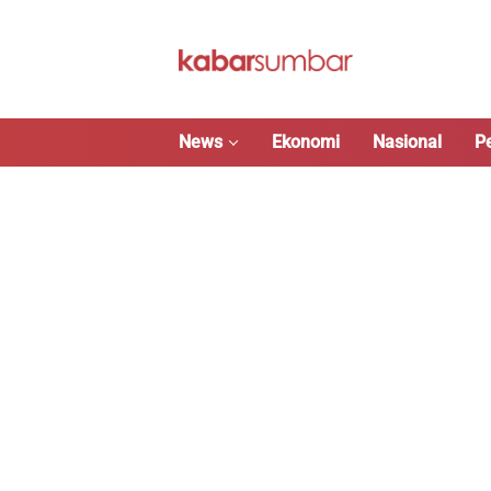
Langsung
ke
konten
News
Ekonomi
Nasional
P