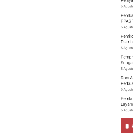
Pelaya
5 Agust
Pemka
PPAS 
5 Agust
Pemko
Distri
5 Agust
Pempro
Sungai
5 Agust
Roni A
Perkua
5 Agust
Pemko
Layana
5 Agust