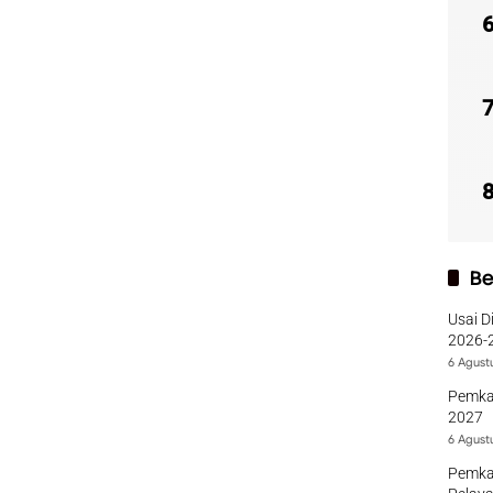
Be
Usai D
2026-2
Sumba
6 Agust
Pemka
2027
6 Agust
Pemka