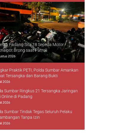
resta Padang Sita 18 Sepeda Motor
knalpot Brong saat Patroli
ustus 2026
gkar Praktik PETI, Polda Sumbar Amankan
at Tersangka dan Barang Bukti
li 2026
da Sumbar Ringkus 21 Tersangka Jaringan
i Online di Padang
li 2026
da Sumbar Tindak Tegas Seluruh Pelaku
ambangan Tanpa Izin
li 2026