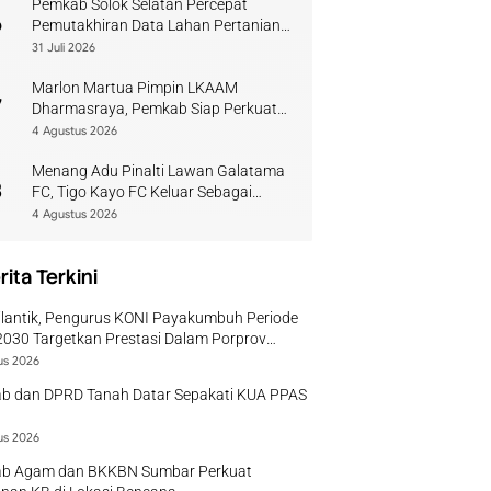
Pemkab Solok Selatan Percepat
6
Pemutakhiran Data Lahan Pertanian
Pangan Berkelanjutan
31 Juli 2026
Marlon Martua Pimpin LKAAM
7
Dharmasraya, Pemkab Siap Perkuat
Sinergi Adat
4 Agustus 2026
Menang Adu Pinalti Lawan Galatama
8
FC, Tigo Kayo FC Keluar Sebagai
Juara Piala Walikota Payakumbuh
4 Agustus 2026
rita Terkini
ilantik, Pengurus KONI Payakumbuh Periode
030 Targetkan Prestasi Dalam Porprov
r
us 2026
b dan DPRD Tanah Datar Sepakati KUA PPAS
us 2026
b Agam dan BKKBN Sumbar Perkuat