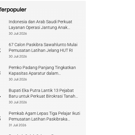
Terpopuler
Indonesia dan Arab Saudi Perkuat
1
Layanan Operasi Jantung Anak
Sumbar
30 Juli 2026
67 Calon Paskibra Sawahlunto Mulai
2
Pemusatan Latihan Jelang HUT RI
30 Juli 2026
Pemko Padang Panjang Tingkatkan
3
Kapasitas Aparatur dalam
Penanganan Pascabencana
30 Juli 2026
Bupati Eka Putra Lantik 13 Pejabat
4
Baru untuk Perkuat Birokrasi Tanah
Datar
30 Juli 2026
Pemkab Agam Lepas Tiga Pelajar Ikuti
5
Pemusatan Latihan Paskibraka
Sumbar
31 Juli 2026