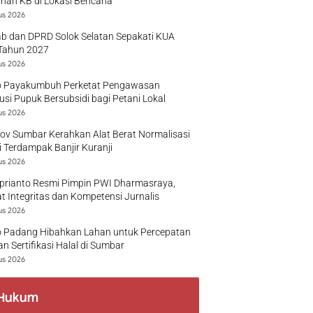
nan KB di Lokasi Bencana
us 2026
b dan DPRD Solok Selatan Sepakati KUA
Tahun 2027
us 2026
 Payakumbuh Perketat Pengawasan
busi Pupuk Bersubsidi bagi Petani Lokal
us 2026
v Sumbar Kerahkan Alat Berat Normalisasi
 Terdampak Banjir Kuranji
us 2026
prianto Resmi Pimpin PWI Dharmasraya,
t Integritas dan Kompetensi Jurnalis
us 2026
 Padang Hibahkan Lahan untuk Percepatan
n Sertifikasi Halal di Sumbar
us 2026
Hukum