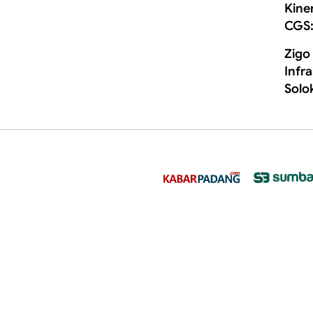
Kine
CGS:
Zigo
Infr
Solo