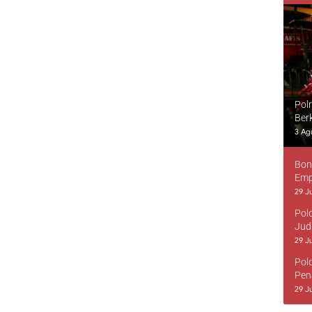
Pol
Ber
3 Ag
Bon
Emp
29 Ju
Pol
Jud
29 Ju
Pol
Pen
29 Ju