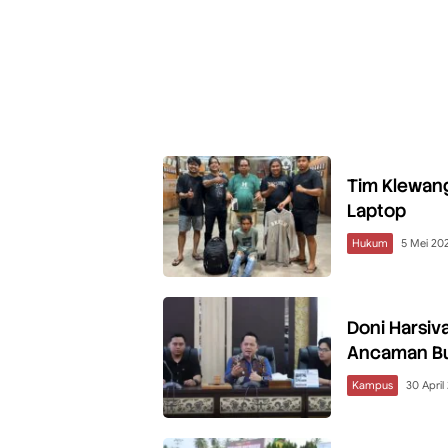
Tim Klewan
Laptop
Hukum
5 Mei 20
Doni Harsiv
Ancaman B
Kampus
30 April