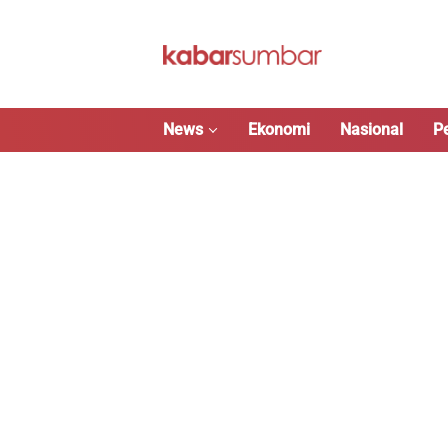
Langsung
ke
konten
News
Ekonomi
Nasional
P