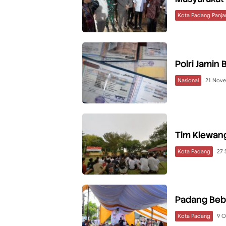
Kota Padang Panja
Polri Jamin
Nasional
21 Nov
Tim Klewang
Kota Padang
27 
Padang Beba
Kota Padang
9 O