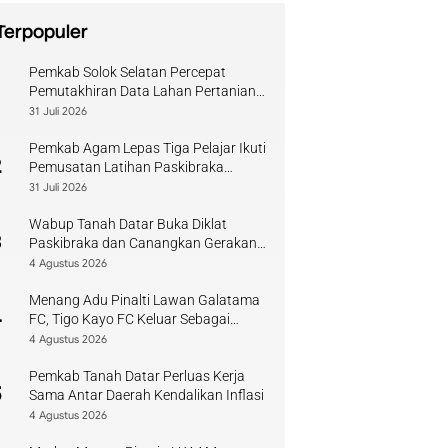
Terpopuler
Pemkab Solok Selatan Percepat
1
Pemutakhiran Data Lahan Pertanian
Pangan Berkelanjutan
31 Juli 2026
Pemkab Agam Lepas Tiga Pelajar Ikuti
2
Pemusatan Latihan Paskibraka
Sumbar
31 Juli 2026
Wabup Tanah Datar Buka Diklat
3
Paskibraka dan Canangkan Gerakan
Bendera
4 Agustus 2026
Menang Adu Pinalti Lawan Galatama
4
FC, Tigo Kayo FC Keluar Sebagai
Juara Piala Walikota Payakumbuh
4 Agustus 2026
Pemkab Tanah Datar Perluas Kerja
5
Sama Antar Daerah Kendalikan Inflasi
4 Agustus 2026