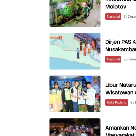
Molotov
Nasional
31 Des
Dirjen PAS K
Nusakamba
Nasional
30 Des
Libur Nata
Wisatawan 
Kota Padang
25 
Amankan Nat
Masyarakat