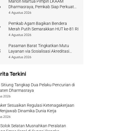
Marlon Martua Pimpin LKAAM
6
Dharmasraya, Pemkab Siap Perkuat
Sinergi Adat
4 Agustus 2026
Pemkab Agam Bagikan Bendera
7
Merah Putih Semarakkan HUT ke-81 RI
4 Agustus 2026
Pasaman Barat Tingkatkan Mutu
8
Layanan via Sosialisasi Akreditasi
Perpustakaan 2026
4 Agustus 2026
rita Terkini
 Sitiung Tangkap Dua Pelaku Pencurian di
aten Dharmasraya
us 2026
ker Sesuaikan Regulasi Ketenagakerjaan
Menjawab Dinamika Dunia Kerja
us 2026
 Solok Selatan Musnahkan Peralatan