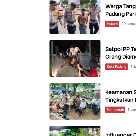
Warga Tangk
Padang Par
Hukum
20 Janua
Satpol PP T
Orang Diam
Kota Padang
9 J
Keamanan S
Tingkatkan 
Pemerintah
8 Jan
Influencer 