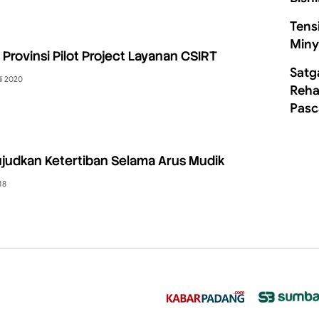
Tens
Miny
 Provinsi Pilot Project Layanan CSIRT
Satg
li 2020
Rehab
Pasc
ujudkan Ketertiban Selama Arus Mudik
18