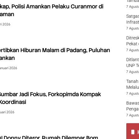
Tamban
ap, Polisi Amankan Pelaku Curanmor di
7 Agust
iaman
Satgas
Infras
ri 2026
7 Agust
Ditres
Pekat 
ertibkan Hiburan Malam di Padang, Puluhan
7 Agust
ankan
Ditlan
UNP T
anuari 2026
7 Agust
Tanah 
Melalu
umbar Jadi Fokus, Forkopimda Kompak
7 Agust
Koordinasi
Bawas
Pengaw
uari 2026
7 Agust
DJ Donny Diteror, Rumah Dilempar Bom