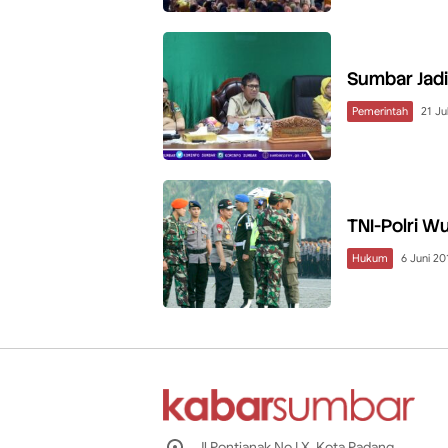
Sumbar Jadi
Pemerintah
21 Ju
TNI-Polri W
Hukum
6 Juni 20
Jl Pontianak No I X, Kota Padang