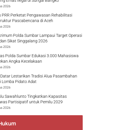
g Emas Ilegal di Sungai Bangko
us 2026
 PRR Perketat Pengawasan Rehabilitasi
truktur Pascabencana di Aceh
us 2026
krimum Polda Sumbar Lampaui Target Operasi
dan Sikat Singgalang 2026
us 2026
tas Polda Sumbar Edukasi 3.000 Mahasiswa
ekan Angka Kecelakaan
us 2026
Datar Lestarikan Tradisi Alua Pasambahan
i Lomba Pidato Adat
us 2026
lu Sawahlunto Tingkatkan Kapasitas
as Partisipatif untuk Pemilu 2029
us 2026
Hukum