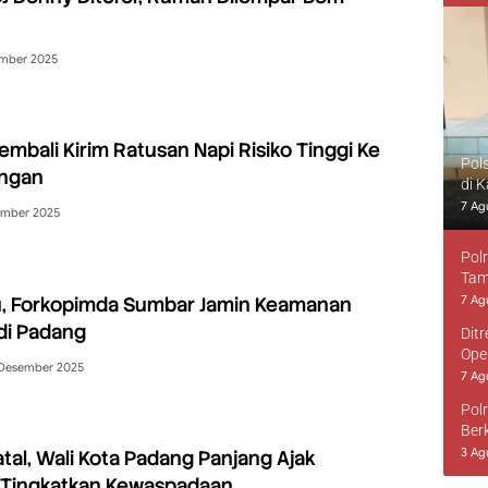
ember 2025
embali Kirim Ratusan Napi Risiko Tinggi Ke
Pol
ngan
di 
7 Ag
ember 2025
Pol
Tam
ru, Forkopimda Sumbar Jamin Keamanan
7 Ag
di Padang
Dit
Ope
Desember 2025
7 Ag
Pol
Ber
3 Ag
al, Wali Kota Padang Panjang Ajak
 Tingkatkan Kewaspadaan