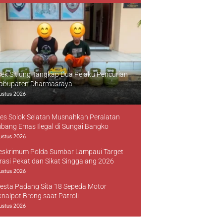
sek Sitiung Tangkap Dua Pelaku Pencurian
Kabupaten Dharmasraya
ustus 2026
res Solok Selatan Musnahkan Peralatan
bang Emas Ilegal di Sungai Bangko
ustus 2026
reskrimum Polda Sumbar Lampaui Target
rasi Pekat dan Sikat Singgalang 2026
ustus 2026
resta Padang Sita 18 Sepeda Motor
knalpot Brong saat Patroli
ustus 2026