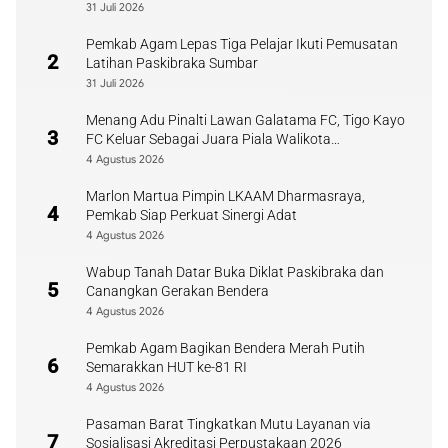
31 Juli 2026
Pemkab Agam Lepas Tiga Pelajar Ikuti Pemusatan
2
Latihan Paskibraka Sumbar
31 Juli 2026
Menang Adu Pinalti Lawan Galatama FC, Tigo Kayo
3
FC Keluar Sebagai Juara Piala Walikota
Payakumbuh
4 Agustus 2026
Marlon Martua Pimpin LKAAM Dharmasraya,
4
Pemkab Siap Perkuat Sinergi Adat
4 Agustus 2026
Wabup Tanah Datar Buka Diklat Paskibraka dan
5
Canangkan Gerakan Bendera
4 Agustus 2026
Pemkab Agam Bagikan Bendera Merah Putih
6
Semarakkan HUT ke-81 RI
4 Agustus 2026
Pasaman Barat Tingkatkan Mutu Layanan via
7
Sosialisasi Akreditasi Perpustakaan 2026