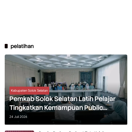
pelatihan
Kabupaten Solok Selatan
Pemkab Solok Selatan Latih Pelajar
Tingkatkan Kemampuan Public
Speaking Profesional
24 Juli 2026