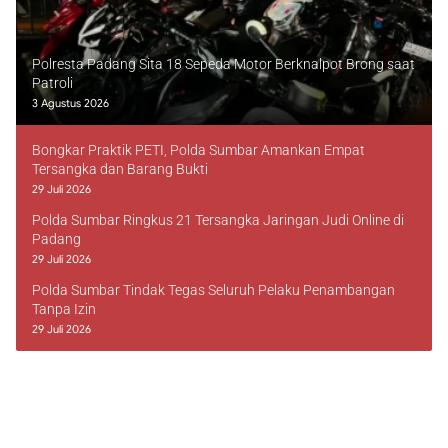
Polresta Padang Sita 18 Sepeda Motor Berknalpot Brong saat
Patroli
3 Agustus 2026
Bongkar Praktik PETI, Polda Sumbar Amankan Empat
Tersangka dan Barang Bukti
29 Juli 2026
Polda Sumbar Ringkus 21 Tersangka Jaringan Judi Online di
Padang
29 Juli 2026
Polda Sumbar Tindak Tegas Seluruh Pelaku Penambangan
Tanpa Izin
29 Juli 2026