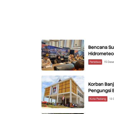
Bencana Sum
Hidrometeo
Peristiwa
15 Des
Korban Banj
Pengungsi 
Kota Padang
13 