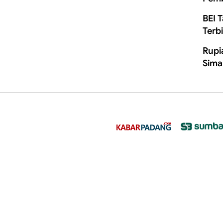
BEI 
Terb
Rupi
Sima