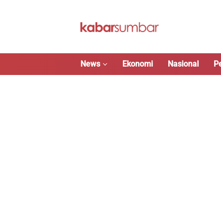
Langsung
ke
konten
News
Ekonomi
Nasional
P