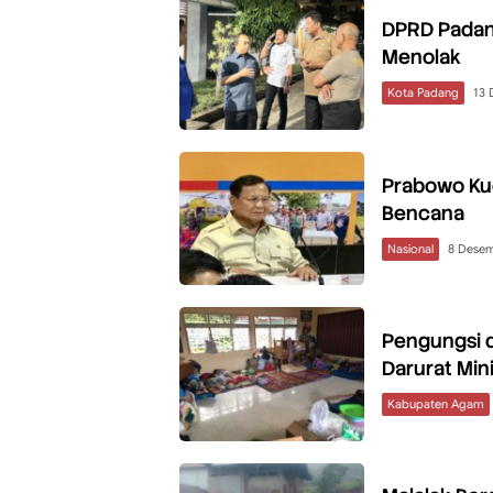
DPRD Padang
Menolak
Kota Padang
13 
Prabowo Ku
Bencana
Nasional
8 Dese
Pengungsi 
Darurat Min
Kabupaten Agam