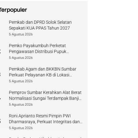
Terpopuler
Pemkab dan DPRD Solok Selatan
1
Sepakati KUA PPAS Tahun 2027
5 Agustus 2026
Pemko Payakumbuh Perketat
2
Pengawasan Distribusi Pupuk
Bersubsidi bagi Petani Lokal
5 Agustus 2026
Pemkab Agam dan BKKBN Sumbar
3
Perkuat Pelayanan KB di Lokasi
Bencana
5 Agustus 2026
Pemprov Sumbar Kerahkan Alat Berat
4
Normalisasi Sungai Terdampak Banjir
Kuranji
5 Agustus 2026
Roni Aprianto Resmi Pimpin PWI
5
Dharmasraya, Perkuat Integritas dan
Kompetensi Jurnalis
5 Agustus 2026