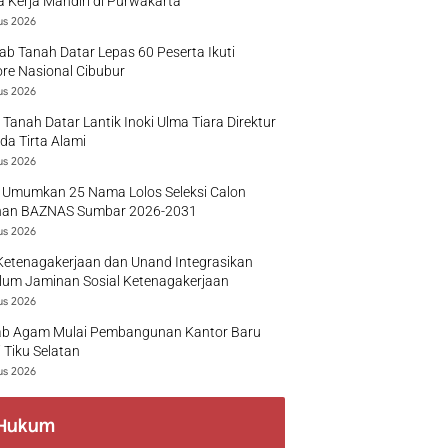
 Kerja Mandiri di Purwakarta
us 2026
b Tanah Datar Lepas 60 Peserta Ikuti
re Nasional Cibubur
us 2026
 Tanah Datar Lantik Inoki Ulma Tiara Direktur
a Tirta Alami
us 2026
 Umumkan 25 Nama Lolos Seleksi Calon
nan BAZNAS Sumbar 2026-2031
us 2026
Ketenagakerjaan dan Unand Integrasikan
lum Jaminan Sosial Ketenagakerjaan
us 2026
b Agam Mulai Pembangunan Kantor Baru
 Tiku Selatan
us 2026
Hukum