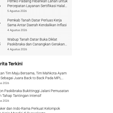
Pemko Padang Hibahkan Lahan untuk
6
Percepatan Layanan Sertifikasi Halal
di Sumbar
5 Agustus 2026
Pemkab Tanah Datar Perluas Kerja
7
Sama Antar Daerah Kendalikan Inflasi
4 Agustus 2026
Wabup Tanah Datar Buka Diklat
8
Paskibraka dan Canangkan Gerakan
Bendera
4 Agustus 2026
rita Terkini
kan Tim Maju Bersama, Tim Mahkota Ayam
 Sebagai Juara Back to Back Pada MPL
 II Tahun 2026
us 2026
on Paskibraka Bukittinggi Jalani Pemusatan
n Tahap Tantingan Intensif
us 2026
ker dan Indo-Rama Perkuat Kelompok