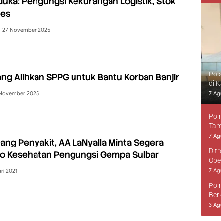
duka: Pengungsi Kekurangan Logistik, Stok
des
27 November 2025
Pol
g Alihkan SPPG untuk Bantu Korban Banjir
di 
 November 2025
7 Ag
Pol
Tam
7 Ag
rang Penyakit, AA LaNyalla Minta Segera
Dit
sko Kesehatan Pengungsi Gempa Sulbar
Ope
7 Ag
ari 2021
Pol
Ber
3 Ag