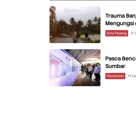
Trauma Banj
Mengungsi 
Kota Padang
31 
Pasca Benca
Sumbar
Pemerintah
19 D