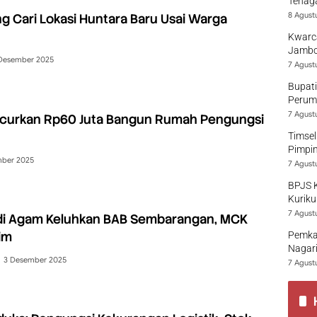
Tenaga
8 Agust
 Cari Lokasi Huntara Baru Usai Warga
Kwarca
Jambo
Desember 2025
7 Agust
Bupati
Perumd
7 Agust
curkan Rp60 Juta Bangun Rumah Pengungsi
Timsel
Pimpi
mber 2025
7 Agust
BPJS 
Kuriku
7 Agust
di Agam Keluhkan BAB Sembarangan, MCK
im
Pemka
Nagari
3 Desember 2025
7 Agust