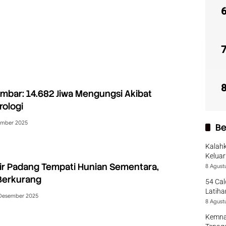
bar: 14.682 Jiwa Mengungsi Akibat
rologi
ember 2025
Be
Kalah
Keluar
ir Padang Tempati Hunian Sementara,
Season
8 Agust
Berkurang
54 Cal
Latiha
Desember 2025
8 Agust
Kemna