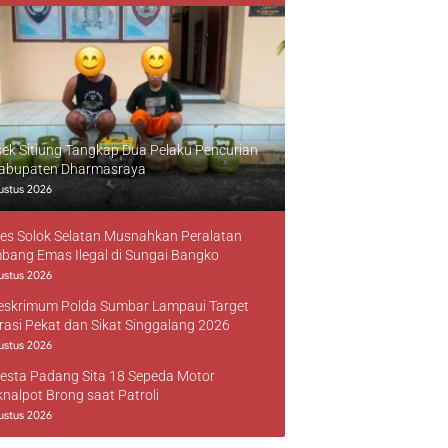
sek Sitiung Tangkap Dua Pelaku Pencurian
Kabupaten Dharmasraya
ustus 2026
res Solok Selatan Musnahkan Peralatan
bang Emas Ilegal di Sungai Bangko
ustus 2026
reskrimum Polda Sumbar Lampaui Target
rasi Pekat dan Sikat Singgalang 2026
ustus 2026
resta Padang Sita 18 Sepeda Motor
knalpot Brong saat Patroli
ustus 2026