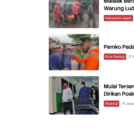
Malalak Ber
Warung Lu
Kabupaten Agam
Pemko Padan
Kota Padang
27
Mulai Terse
Dirikan Po
Nasional
19 Janu