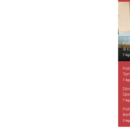
Pol
di 
7 Ag
Pol
Tam
7 Ag
Dit
Ope
7 Ag
Pol
Ber
3 Ag