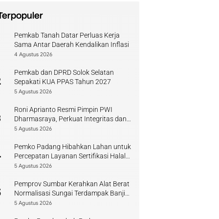
Terpopuler
Pemkab Tanah Datar Perluas Kerja
1
Sama Antar Daerah Kendalikan Inflasi
4 Agustus 2026
Pemkab dan DPRD Solok Selatan
2
Sepakati KUA PPAS Tahun 2027
5 Agustus 2026
Roni Aprianto Resmi Pimpin PWI
3
Dharmasraya, Perkuat Integritas dan
Kompetensi Jurnalis
5 Agustus 2026
Pemko Padang Hibahkan Lahan untuk
4
Percepatan Layanan Sertifikasi Halal
di Sumbar
5 Agustus 2026
Pemprov Sumbar Kerahkan Alat Berat
5
Normalisasi Sungai Terdampak Banjir
Kuranji
5 Agustus 2026