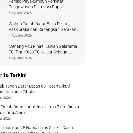
Pemko Payakumbuh Perketat
6
Pengawasan Distribusi Pupuk
Bersubsidi bagi Petani Lokal
5 Agustus 2026
Wabup Tanah Datar Buka Diklat
7
Paskibraka dan Canangkan Gerakan
Bendera
4 Agustus 2026
Menang Adu Pinalti Lawan Galatama
8
FC, Tigo Kayo FC Keluar Sebagai
Juara Piala Walikota Payakumbuh
4 Agustus 2026
rita Terkini
b Tanah Datar Lepas 60 Peserta Ikuti
re Nasional Cibubur
us 2026
 Tanah Datar Lantik Inoki Ulma Tiara Direktur
a Tirta Alami
us 2026
 Umumkan 25 Nama Lolos Seleksi Calon