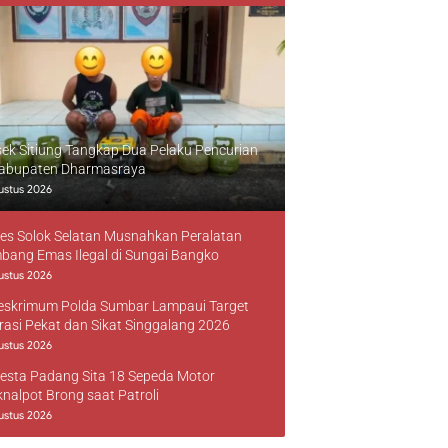
sek Sitiung Tangkap Dua Pelaku Pencurian
Kabupaten Dharmasraya
ustus 2026
res Solok Selatan Musnahkan Peralatan
bang Emas Ilegal di Sungai Bangko
ustus 2026
reskrimum Polda Sumbar Lampaui Target
rasi Pekat dan Sikat Singgalang 2026
ustus 2026
resta Padang Sita 18 Sepeda Motor
knalpot Brong saat Patroli
ustus 2026