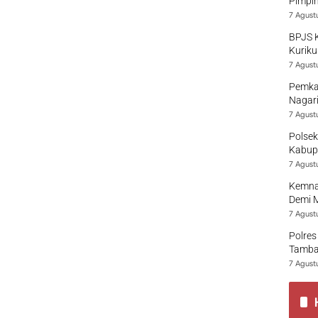
Pimpi
7 Agust
BPJS 
Kuriku
7 Agust
Pemka
Nagari
7 Agust
Polsek
Kabup
7 Agust
Kemna
Demi 
7 Agust
Polres
Tamban
7 Agust