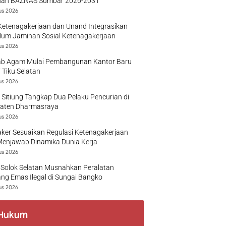
nan BAZNAS Sumbar 2026-2031
us 2026
Ketenagakerjaan dan Unand Integrasikan
lum Jaminan Sosial Ketenagakerjaan
us 2026
b Agam Mulai Pembangunan Kantor Baru
 Tiku Selatan
us 2026
 Sitiung Tangkap Dua Pelaku Pencurian di
aten Dharmasraya
us 2026
ker Sesuaikan Regulasi Ketenagakerjaan
Menjawab Dinamika Dunia Kerja
us 2026
 Solok Selatan Musnahkan Peralatan
g Emas Ilegal di Sungai Bangko
us 2026
Hukum