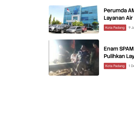
Perumda AM
Layanan Air
Kota Padang
9 J
Enam SPAM 
Pulihkan La
Kota Padang
1 D