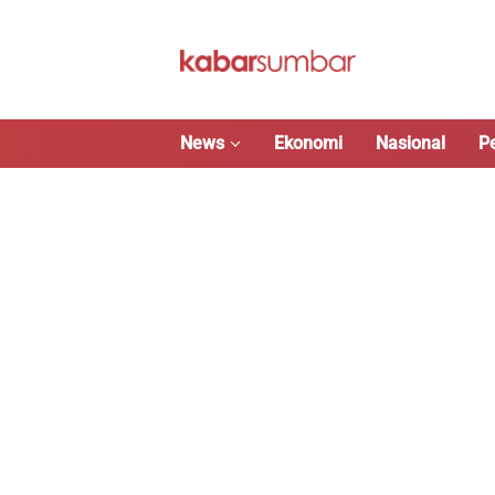
Langsung
ke
konten
News
Ekonomi
Nasional
P