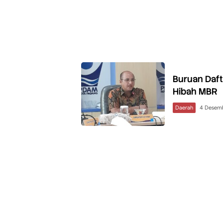
Buruan Daf
Hibah MBR
Daerah
4 Desem