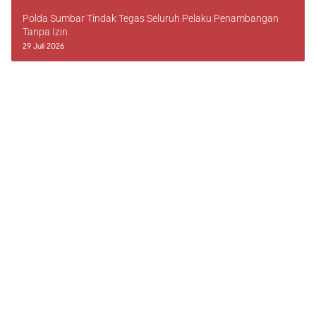
Polda Sumbar Tindak Tegas Seluruh Pelaku Penambangan
Tanpa Izin
29 Juli 2026