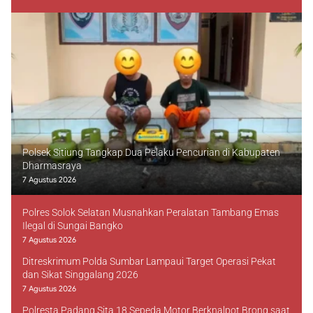
Polsek Sitiung Tangkap Dua Pelaku Pencurian di Kabupaten
Dharmasraya
7 Agustus 2026
Polres Solok Selatan Musnahkan Peralatan Tambang Emas
Ilegal di Sungai Bangko
7 Agustus 2026
Ditreskrimum Polda Sumbar Lampaui Target Operasi Pekat
dan Sikat Singgalang 2026
7 Agustus 2026
Polresta Padang Sita 18 Sepeda Motor Berknalpot Brong saat