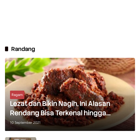
Randang
Ragam
Lezat dan Bikin Nagih, Ini Alasan
Rendang Bisa Terkenal hingga
Mancanegara !
10 September 2021