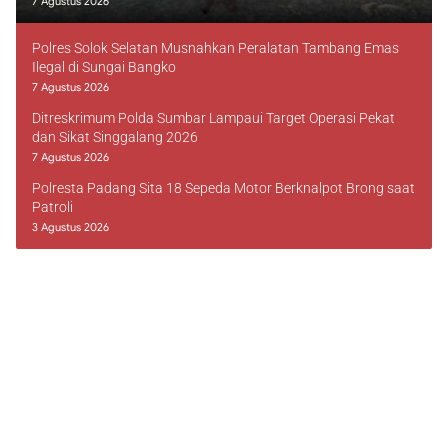
7 Agustus 2026
Polres Solok Selatan Musnahkan Peralatan Tambang Emas
Ilegal di Sungai Bangko
7 Agustus 2026
Ditreskrimum Polda Sumbar Lampaui Target Operasi Pekat
dan Sikat Singgalang 2026
7 Agustus 2026
Polresta Padang Sita 18 Sepeda Motor Berknalpot Brong saat
Patroli
3 Agustus 2026