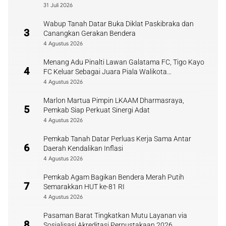
31 Juli 2026
Wabup Tanah Datar Buka Diklat Paskibraka dan
3
Canangkan Gerakan Bendera
4 Agustus 2026
Menang Adu Pinalti Lawan Galatama FC, Tigo Kayo
4
FC Keluar Sebagai Juara Piala Walikota
Payakumbuh
4 Agustus 2026
Marlon Martua Pimpin LKAAM Dharmasraya,
5
Pemkab Siap Perkuat Sinergi Adat
4 Agustus 2026
Pemkab Tanah Datar Perluas Kerja Sama Antar
6
Daerah Kendalikan Inflasi
4 Agustus 2026
Pemkab Agam Bagikan Bendera Merah Putih
7
Semarakkan HUT ke-81 RI
4 Agustus 2026
Pasaman Barat Tingkatkan Mutu Layanan via
8
Sosialisasi Akreditasi Perpustakaan 2026