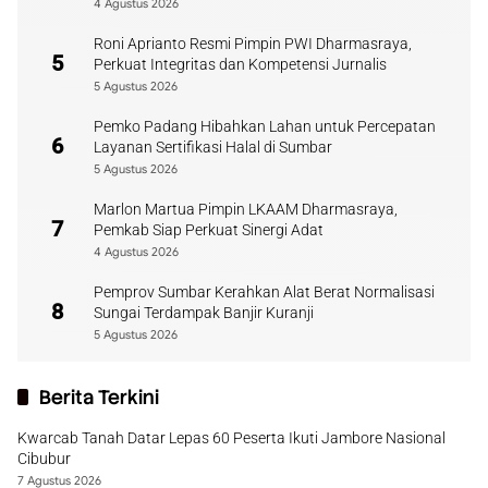
Payakumbuh
4 Agustus 2026
Roni Aprianto Resmi Pimpin PWI Dharmasraya,
5
Perkuat Integritas dan Kompetensi Jurnalis
5 Agustus 2026
Pemko Padang Hibahkan Lahan untuk Percepatan
6
Layanan Sertifikasi Halal di Sumbar
5 Agustus 2026
Marlon Martua Pimpin LKAAM Dharmasraya,
7
Pemkab Siap Perkuat Sinergi Adat
4 Agustus 2026
Pemprov Sumbar Kerahkan Alat Berat Normalisasi
8
Sungai Terdampak Banjir Kuranji
5 Agustus 2026
Berita Terkini
Kwarcab Tanah Datar Lepas 60 Peserta Ikuti Jambore Nasional
Cibubur
7 Agustus 2026