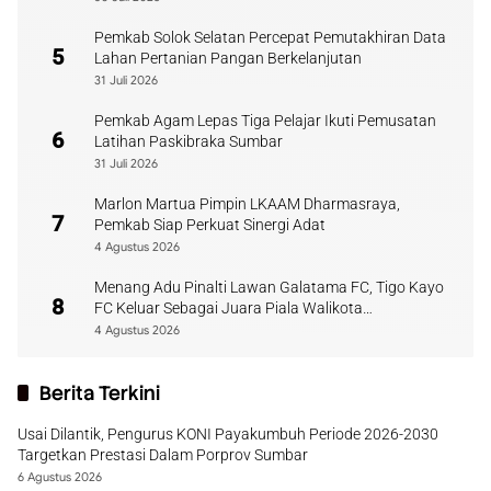
Pemkab Solok Selatan Percepat Pemutakhiran Data
5
Lahan Pertanian Pangan Berkelanjutan
31 Juli 2026
Pemkab Agam Lepas Tiga Pelajar Ikuti Pemusatan
6
Latihan Paskibraka Sumbar
31 Juli 2026
Marlon Martua Pimpin LKAAM Dharmasraya,
7
Pemkab Siap Perkuat Sinergi Adat
4 Agustus 2026
Menang Adu Pinalti Lawan Galatama FC, Tigo Kayo
8
FC Keluar Sebagai Juara Piala Walikota
Payakumbuh
4 Agustus 2026
Berita Terkini
Usai Dilantik, Pengurus KONI Payakumbuh Periode 2026-2030
Targetkan Prestasi Dalam Porprov Sumbar
6 Agustus 2026