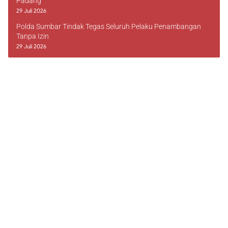
Padang
29 Juli 2026
Polda Sumbar Tindak Tegas Seluruh Pelaku Penambangan
Tanpa Izin
29 Juli 2026