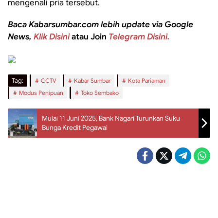
mengenali pria tersebut.
Baca Kabarsumbar.com lebih update via Google
News,
Klik Disini
atau Join
Telegram Disini.
Tag:
CCTV
Kabar Sumbar
Kota Pariaman
Modus Penipuan
Toko Sembako
Mulai 11 Juni 2025, Bank Nagari Turunkan Suku
Bunga Kredit Pegawai