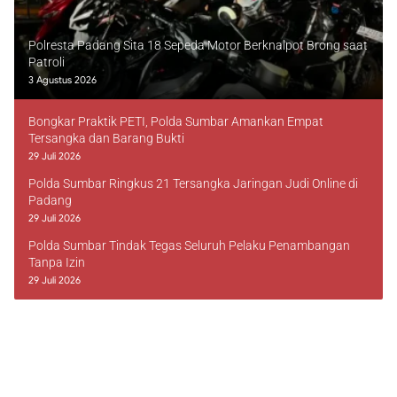
Polresta Padang Sita 18 Sepeda Motor Berknalpot Brong saat
Patroli
3 Agustus 2026
Bongkar Praktik PETI, Polda Sumbar Amankan Empat
Tersangka dan Barang Bukti
29 Juli 2026
Polda Sumbar Ringkus 21 Tersangka Jaringan Judi Online di
Padang
29 Juli 2026
Polda Sumbar Tindak Tegas Seluruh Pelaku Penambangan
Tanpa Izin
29 Juli 2026