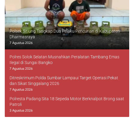
Polsek Sitiung Tangkap Dua Pelaku Pencurian di Kabupaten
Dharmasraya
7 Agustus 2026
Polres Solok Selatan Musnahkan Peralatan Tambang Emas
Ilegal di Sungai Bangko
7 Agustus 2026
Ditreskrimum Polda Sumbar Lampaui Target Operasi Pekat
dan Sikat Singgalang 2026
7 Agustus 2026
Polresta Padang Sita 18 Sepeda Motor Berknalpot Brong saat
Patroli
3 Agustus 2026