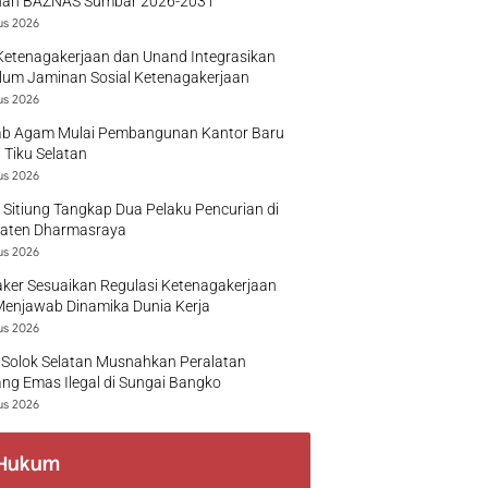
nan BAZNAS Sumbar 2026-2031
us 2026
Ketenagakerjaan dan Unand Integrasikan
lum Jaminan Sosial Ketenagakerjaan
us 2026
b Agam Mulai Pembangunan Kantor Baru
 Tiku Selatan
us 2026
 Sitiung Tangkap Dua Pelaku Pencurian di
aten Dharmasraya
us 2026
ker Sesuaikan Regulasi Ketenagakerjaan
Menjawab Dinamika Dunia Kerja
us 2026
 Solok Selatan Musnahkan Peralatan
g Emas Ilegal di Sungai Bangko
us 2026
Hukum