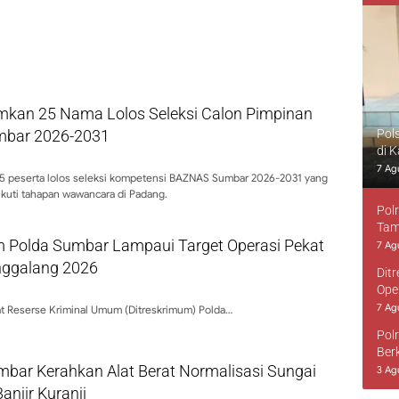
kan 25 Nama Lolos Seleksi Calon Pimpinan
bar 2026-2031
Pol
di 
7 Ag
 peserta lolos seleksi kompetensi BAZNAS Sumbar 2026-2031 yang
kuti tahapan wawancara di Padang.
Pol
Tam
m Polda Sumbar Lampaui Target Operasi Pekat
7 Ag
inggalang 2026
Dit
Ope
7 Ag
at Reserse Kriminal Umum (Ditreskrimum) Polda…
Pol
Ber
bar Kerahkan Alat Berat Normalisasi Sungai
3 Ag
njir Kuranji