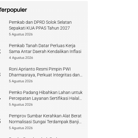
Terpopuler
Pemkab dan DPRD Solok Selatan
1
Sepakati KUA PPAS Tahun 2027
5 Agustus 2026
Pemkab Tanah Datar Perluas Kerja
2
Sama Antar Daerah Kendalikan Inflasi
4 Agustus 2026
Roni Aprianto Resmi Pimpin PWI
3
Dharmasraya, Perkuat Integritas dan
Kompetensi Jurnalis
5 Agustus 2026
Pemko Padang Hibahkan Lahan untuk
4
Percepatan Layanan Sertifikasi Halal
di Sumbar
5 Agustus 2026
Pemprov Sumbar Kerahkan Alat Berat
5
Normalisasi Sungai Terdampak Banjir
Kuranji
5 Agustus 2026