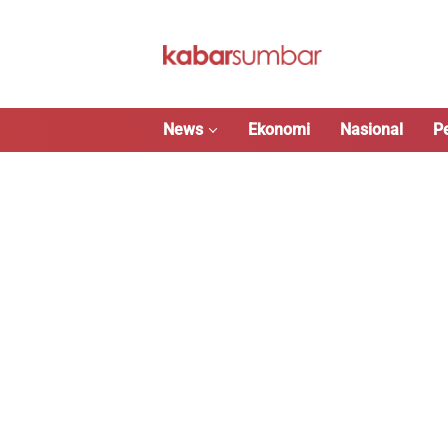
Langsung
ke
konten
News
Ekonomi
Nasional
P