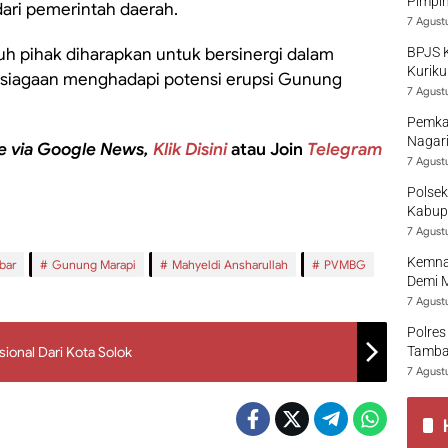
Pimpi
ari pemerintah daerah.
7 Agust
ruh pihak diharapkan untuk bersinergi dalam
BPJS 
Kuriku
siagaan menghadapi potensi erupsi Gunung
7 Agust
Pemka
Nagari
e via Google News,
Klik Disini
atau Join
Telegram
7 Agust
Polsek
Kabup
7 Agust
Kemna
bar
Gunung Marapi
Mahyeldi Ansharullah
PVMBG
Demi 
7 Agust
Polres
ional Dari Kota Solok
Tamban
7 Agust