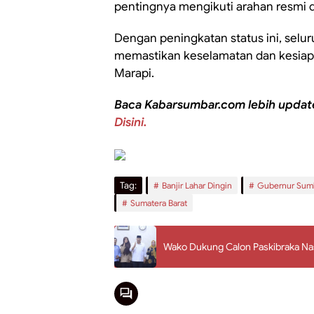
pentingnya mengikuti arahan resmi d
Dengan peningkatan status ini, selu
memastikan keselamatan dan kesiap
Marapi.
Baca Kabarsumbar.com lebih updat
Disini.
Tag:
Banjir Lahar Dingin
Gubernur Sum
Sumatera Barat
Wako Dukung Calon Paskibraka Nas