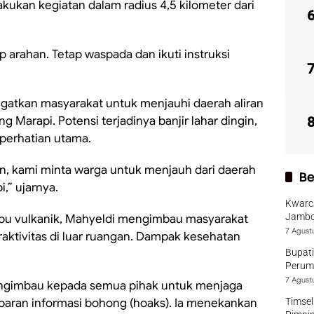
ukan kegiatan dalam radius 4,5 kilometer dari
 arahan. Tetap waspada dan ikuti instruksi
ngatkan masyarakat untuk menjauhi daerah aliran
 Marapi. Potensi terjadinya banjir lahar dingin,
perhatian utama.
gin, kami minta warga untuk menjauh dari daerah
Be
i,” ujarnya.
Kwarca
Jambo
 abu vulkanik, Mahyeldi mengimbau masyarakat
7 Agust
ktivitas di luar ruangan. Dampak kesehatan
.
Bupati
Perumd
7 Agust
engimbau kepada semua pihak untuk menjaga
baran informasi bohong (hoaks). Ia menekankan
Timsel