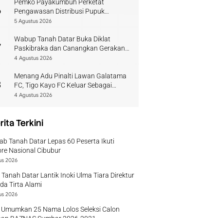
Pemko Payakumbuh Perketat
6
Pengawasan Distribusi Pupuk
Bersubsidi bagi Petani Lokal
5 Agustus 2026
Wabup Tanah Datar Buka Diklat
7
Paskibraka dan Canangkan Gerakan
Bendera
4 Agustus 2026
Menang Adu Pinalti Lawan Galatama
8
FC, Tigo Kayo FC Keluar Sebagai
Juara Piala Walikota Payakumbuh
4 Agustus 2026
rita Terkini
b Tanah Datar Lepas 60 Peserta Ikuti
re Nasional Cibubur
us 2026
 Tanah Datar Lantik Inoki Ulma Tiara Direktur
a Tirta Alami
us 2026
 Umumkan 25 Nama Lolos Seleksi Calon