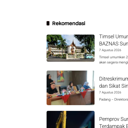
Rekomendasi
Timsel Umum
BAZNAS Sum
7 Agustus 2026
Timsel umumkan 25
akan segera mengi
Ditreskrimu
dan Sikat S
7 Agustus 2026
Padang – Direktor
Pemprov Sum
Terdampak Ba