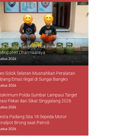
sek Sitiung Tangkap Dua Pelaku Pencurian
Kabupaten Dharmasraya
ustus 2026
res Solok Selatan Musnahkan Peralatan
bang Emas Ilegal di Sungai Bangko
ustus 2026
reskrimum Polda Sumbar Lampaui Target
rasi Pekat dan Sikat Singgalang 2026
ustus 2026
resta Padang Sita 18 Sepeda Motor
knalpot Brong saat Patroli
ustus 2026