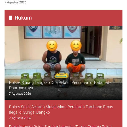
7 Agustus 2026
Hukum
Polsek Sitiung Tangkap Dua Pelaku Pencurian di Kabupaten
Dharmasraya
7 Agustus 2026
Polres Solok Selatan Musnahkan Peralatan Tambang Emas
Ilegal di Sungai Bangko
7 Agustus 2026
Ditreskrimum Polda Sumbar Lampaui Target Operasi Pekat