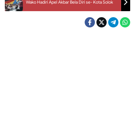
Wako Hadiri Apel Akbar Bela Diri se- Kota Solok