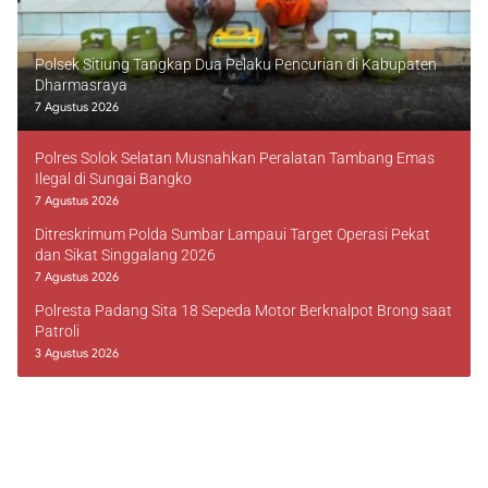
Polsek Sitiung Tangkap Dua Pelaku Pencurian di Kabupaten
Dharmasraya
7 Agustus 2026
Polres Solok Selatan Musnahkan Peralatan Tambang Emas
Ilegal di Sungai Bangko
7 Agustus 2026
Ditreskrimum Polda Sumbar Lampaui Target Operasi Pekat
dan Sikat Singgalang 2026
7 Agustus 2026
Polresta Padang Sita 18 Sepeda Motor Berknalpot Brong saat
Patroli
3 Agustus 2026