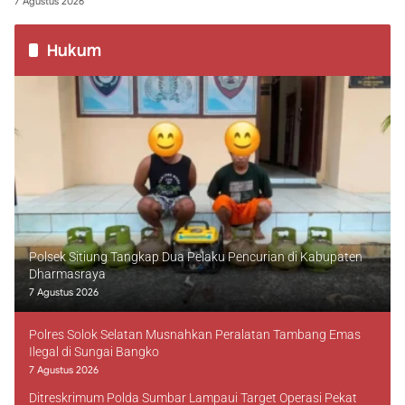
7 Agustus 2026
Hukum
Polsek Sitiung Tangkap Dua Pelaku Pencurian di Kabupaten
Dharmasraya
7 Agustus 2026
Polres Solok Selatan Musnahkan Peralatan Tambang Emas
Ilegal di Sungai Bangko
7 Agustus 2026
Ditreskrimum Polda Sumbar Lampaui Target Operasi Pekat